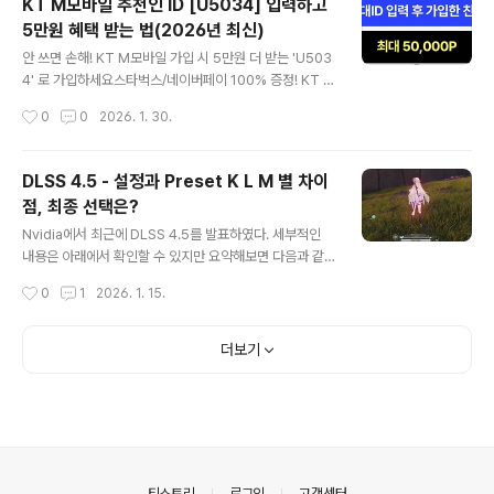
KT M모바일 추천인 ID [U5034] 입력하고
n -m venv rocm-envsource rocm-env/bin/activate # Linux/macOS#
5만원 혜택 받는 법(2026년 최신)
.\rocm-env\Scr..
글 내용
안 쓰면 손해! KT M모바일 가입 시 5만원 더 받는 'U503
4' 로 가입하세요스타벅스/네이버페이 100% 증정! KT M
모바일 친구초대 혜택 놓치지 마세요KT M모바일 5분 만
작성시간
0
0
2026. 1. 30.
에 셀프개통하고 현금성 혜택 5만원 챙기는 꿀팁🎁 2026
년 역대급 혜택! KT M모바일 친구초대지금 가입하고 최대
5만원 상당의 혜택을 100% 챙겨가세요!가입 시 아래 ID
DLSS 4.5 - 설정과 Preset K L M 별 차이
를 입력하면 혜택이 자동 적용됩니다.추천인 ID: [U5034]
점, 최종 선택은?
(가입 신청서 '친구초대 추천인 ID'란에 입력해 주세요!)왜
글 내용
친구초대로 가입해야 하나요?✓ 5만원 이상 혜택 증정: 친
Nvidia에서 최근에 DLSS 4.5를 발표하였다. 세부적인
구초대 ID 입력 후 가입 시 네이버페이 등 포인트 혜택을 받
내용은 아래에서 확인할 수 있지만 요약해보면 다음과 같
을 수 있습니다. (요금제별 상이)✓ 무제한 요금제 특가: 월
다.5000번대 그래픽 카드는 MFG가 최대 6까지 된다.(아
작성시간
0
1
2026. 1. 15.
1~2만원대로 데이터 무제한 요금제를 이용하며 추..
직 미출시)AI 생성 이미지가 더욱 선명해진다. (DLSS중 S
uper Resolution 관련)NVIDIA DLSS 4.5, Super Re
solution을 위한 2세대 트랜스포머 모델과 6배 Dynami
더보기
c Multi Frame Generation으로 대대적인 업그레이드
제공 | GeForce 뉴스 | NVIDIA NVIDIA DLSS 4.5, Su
per Resolution을 위한 2세대 트랜스포머 모델과 6배 D
ynamic Multi Frame Generation으로 대대DLSS Mu
lti Frame Generation을 지원..
의안내
티스토리
로그인
고객센터