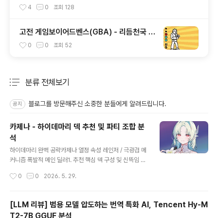
4
0
조회
128
고전 게임보이어드벤스(GBA) - 리듬천국 한
글
0
0
조회
52
분류 전체보기
주요 글 목록
블로그를 방문해주신 소중한 분들에게 알려드립니다.
공지
카제나 - 하이데마리 덱 추천 및 파티 조합 분
석
글 내용
하이데마리 완벽 공략카제나 열정 속성 레인저 / 극광검 메
커니즘 폭발적 메인 딜러1. 추천 핵심 덱 구성 및 신뜩임 세
팅하이데마리는 패 순환을 멈추지 않는 것이 핵심입니다.
작성시간
0
0
2026. 5. 29.
주요 스킬 카드에 비용 감소와 드로우 옵션을 필수로 지정
합니다.빠른 해결법0코스트 드로우 엔진의 핵심. 사냥 개
시 상태에서 덱이 마르지 않게 순환시킵니다.추천 신뜩임:
[LLM 리뷰] 범용 모델 압도하는 번역 특화 AI, Tencent Hy-M
비용 감소 (필수)사냥본능카시우스 파티 채용 시 공용 카드
T2-7B GGUF 분석