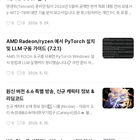
로 분류된 '장비가방'을 확정 탐색해 옵니다.추천 신뜩임:
글 내용
공용 카드 드로우극광 응축스택 쌓기의 시작점. 무덤(버린
텐센트(Tencent) 훈위안 팀이 2026년 5월에 공개한 번역 특화 대형 언어 모델 H
카드 더미)에 3회 이상 매끄럽게 버려지도록 제어합니다.
y-MT2-7B에 대한 기술 분석 보고서입니다. 본 포스팅에서는 개인 PC 등 로컬 환
추천 신뜩임: 패 순환 / 드로우극광 해방무덤에 누적된 모든
경에서 가볍고 빠르게 실행할 수 있도록 양자화된 GGUF 파일 형식을 중심으로 핵
작성시간
0
0
2026. 5. 29.
극광검 스택을 일제히 폭발시켜 보스를 삭제하는 피니시
심 성능과 실사용 평을 정리했습니다.💡 요약: "Fast-Thinking" 추론 기법을 탑재
카드입니다.추천 신뜩임: 치..
하여 7B 크기임에도 수백억 파라미터급 범용 모델과 대등한 번역 품질을 보여주는
다국어 기계 번역 특화 모델입니다.1. 모델 개요 및 핵심 아키텍처Architecture공식
AMD Radeon/ryzen 에서 PyTorch 설치
명칭: Hy-MT2 (Hunyuan Machine Translation 2)개발사: 텐센트 훈위안(Ten
및 LLM 구동 가이드 (7.2.1)
cent Hunyuan) 연구팀파라미터 사이즈: 70억 (7B)지원 언어: 한국어, 중..
글 내용
AMD 의 ROCm 도구를 사용한 PyTorch Windows 설
치 방법과 LLM 실행까지 정리했습니다.📋 사전 준비 사항
필수 요구사항Python 3.12 이상 (필수)AMD 그래픽 드
작성시간
0
0
2026. 5. 12.
라이버: 버전 26.2.2 이상AMD 공식 다운로드 페이지🚀
설치 방법 (PIP 사용)단계 1: ROCm SDK 설치CMD 또는
PowerShell 에서 다음 명령 실행:CMD:cmdpip instal
원신 버전 6.6 특별 방송, 신규 캐릭터 정보 &
l --no-cache-dir ^ https://repo.radeon.com/roc
리딤코드
m/windows/rocm-rel-7.2.1/rocm_sdk_core-7.2.1
글 내용
-py3-none-win_amd64.whl ^ https://repo.radeo
신규 캐릭터 상세 정보 정리1️⃣ 니콜 (Nicole) - 마음의 소
n.com/rocm/windows/rocm-rel-7.2.1/rocm_sd..
리 속성내용소속마녀회무기법구 (Catalyst)원소🔥 불생
일9 월 29 일📜 스킬 특징:침묵을 기반으로 한 원소 충전
작성시간
0
0
2026. 5. 10.
효율 특화 공격마녀회 배경과 연결된 특수 능력 보유입을
다문 천사라는 테마에 맞는 은밀한 전투 스타일2️⃣ 로엔 (L
ohen) - 서늘한 화살촉 속성내용소속페보니우스 기사단