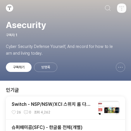
검색하기
티스토리
Asecurity
구독자
1
Cyber Security Defense Yourself, And record for how to le
arn and living today.
구독하기
방명록
신고하기 레이어
열기
인기글
Switch - NSP/NSW/XCI 스위치 롬 다운
로드 사이트들
26
0
조회
4,262
슈퍼패미콤(SFC) - 한글룸 전체(개별)