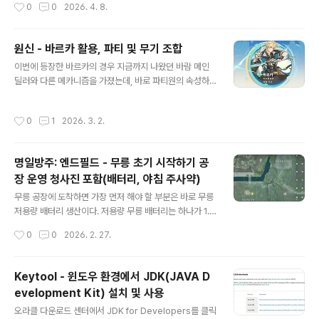
작성시간
0
0
2026. 4. 8.
사용되었던 프로그램들까지 전체적으로 나와서 가시성이
좋지 않은 경우가 많다.이를 쉽게 초기화 할 수 있는 스크립
트를 해외 사이트에서 개발하여 제공하였는데, 아래와 같
원신 - 바르카 활용, 파티 및 무기 조합
다.Reset Notification Area Icons in Windows 10 |
글 내용
이번에 등장한 바르카의 경우 지금까지 나왔던 바람 메인
Tutorials아래 코드를 bat 로 저장해서 실행하고 컴퓨터
딜러와 다른 메카니즘을 가졌는데, 바로 파티원의 속성하
를 재시작하면 정상적으로 현재 사용한 프로그램들만 리스
나를 가져와서 사용한다는것이다. 활용방법도 간단하여 쉽
트에 나오는것을 확인할 수 있다.@echo offset regPat
게 사용할 수 있고, 과거 캐릭터라고 할 수 있는 몬드 캐릭
h=HKCU\Software\Classes\Local Settings\Soft
작성시간
0
1
2026. 3. 2.
터들와 상성이 좋아, 올드, 뉴비 모두에게 만족감을 주는 캐
ware\Microsoft\Windo..
릭터가 아닐까 싶다.1. 기본 활용법바르카는 강화된 원소 전
투 스킬, 서풍의 도래를 사용하는게 핵심인 캐릭터이다. 이
명일방주: 엔드필드 - 무릉 초기 시작하기 공
를 위해서 파티며, 전투 방식도 운영하면 된다.바르카 자체
장 운영 청사진 포함(배터리, 야침 주사약)
의 활용법은 일반 공격을 통해서 서풍의 도래의 사용시간
글 내용
을 단축할 수 있는데, 일반 공격을 진행하면 서풍의 도래 시
무릉 공장에 도착하면 가장 먼저 해야 할 부분은 바로 무릉
간이 단축된다. 그리고 사용이 가능할때 머리 위로 임팩트
저용량 배터리 생산이다. 저용량 무릉 배터리는 하나가 1.6
가 생성되므로 이를 보고 사용하고, 다시 일반공격 진행 또
K를 생산하는 만큼 용량이 강력하기 때문에 라인하나만 잘
작성시간
0
0
2026. 2. 27.
사용가능할때 사용 하고 2번 사용..
만들어 두면 편하게 사용할 수 있다.두번째는 바로 야침 주
사약이다. 야침 주사약은 공장 생산용품 교환으로도 사용
되고, 초당 지속 회복력을 부여하여 생존력을 끌어올릴 수
Keytool - 윈도우 환경에서 JDK(JAVA D
있다.이 물자 라인을 만들기 위해서는 사전에 아래 지도처
evelopment Kit) 설치 및 사용
럼 2곳에서 광석 채집을 진행해야 한다. 다행히 어렵지 않
글 내용
게 살 수 있기 때문에 바로 전기를 깔고 광물을 수집하자.
오라클 다운로드 센터에서 JDK for Developers를 클릭