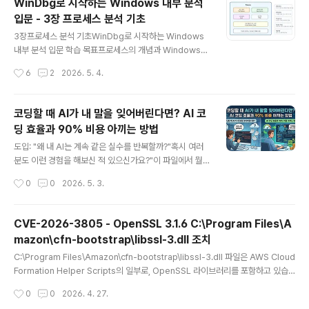
WinDbg로 시작하는 Windows 내부 분석
무기장병기 (Polearm)원소❄️ 얼음생일4 월 3 일📜 스킬
입문 - 3장 프로세스 분석 기초
특징:서풍 기사단 원격 부대 차장으로서의 특수 전술비정
글 내용
통 전술과 얼음 원소의 시너지 활용원소 충전 효율이 높은
3장프로세스 분석 기초WinDbg로 시작하는 Windows
장병기 사용3️⃣ 프루네 (Prune) - 돌아온 동심 속성내용소
내부 분석 입문 학습 목표프로세스의 개념과 Windows
속몬드성무기법구 (Catalyst)원소🌬️ 바람생일11 월 20
내부 구조를 이해하고, WinDbg의 !process/!thread
작성시간
6
2
2026. 5. 4.
일📜 스킬 특징:마녀 사냥꾼 배경을 ..
명령으로 프로세스 정보를 확인하며, 프로세스 간의 관계
를 추적하는 능력을 기른다. 3장 프로세스 분석 기초1장에
서 WinDbg 설치와 커널 디버깅 환경을 구성했고, 2장에
코딩할 때 AI가 내 말을 잊어버린다면? AI 코
서 레지스터와 어셈블리 기초를 익혔다면, 이제 Window
딩 효율과 90% 비용 아끼는 방법
s 내부의 핵심 구조체인 프로세스를 본격적으로 분석해 볼
글 내용
차례다.프로세스는 운영체제가 프로그램을 실행할 때 생성
도입: "왜 내 AI는 계속 같은 실수를 반복할까?"혹시 여러
하는 기본 단위다. 각 프로세스는 고유한 가상 메모리 공간
분도 이런 경험을 해보신 적 있으신가요?"이 파일에서 뭘
과 시스템 자원을 가지며, WinDbg에서는 이 프로세스들
했었지?" "어제 작업했던 내용, 다시 설명해줘야 하는 거
작성시간
0
0
2026. 5. 3.
의 상태를 실시간으로 관찰하고 분석할 수 있다.처음에는
야?"AI 코딩 도구를 사용하다 보면, 작업이 길어질수록 AI
구조체와 필드 이름이..
가 맥락을 잃어버리는 경험을 자주 하게 됩니다. 이는 단순
히 귀찮은 문제를 넘어, API 비용을 비효율적으로 태우는
CVE-2026-3805 - OpenSSL 3.1.6 C:\Program Files\A
가장 큰 원인입니다.문제: 왜 AI는 '단기 기억상실증'을 겪
mazon\cfn-bootstrap\libssl-3.dll 조치
을까?AI 코딩 도구(Copilot, Cursor, Claude Code
글 내용
등)는 기본적으로 **"맥락 창(Context Window)"**이
C:\Program Files\Amazon\cfn-bootstrap\libssl-3.dll 파일은 AWS Cloud
라는 제한된 메모리를 가지고 있습니다. 문제설명맥락 소
Formation Helper Scripts의 일부로, OpenSSL 라이브러리를 포함하고 있습
실작업이 길어질수록 AI가 이전 정보를 잊어버림비용 증가
니다.취약점의 특성:AWS 관리 컴포넌트 - 이 파일은 AWS에서 제공하는 cfn-boo
작성시간
0
0
2026. 4. 27.
불필요한 토큰을 계속 소비하여 API 비용 폭증효율..
tstrap 도구의 일부이므로, AWS가 업데이트를 제공해야 합니다.버전 3.1.8 요구사