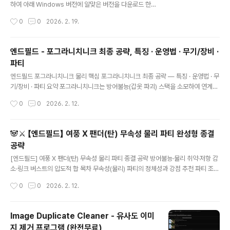
이것만으로 바로 작업을 시작할 수 있다. 처음 시작하기전
하여 아래 Windows 버전에 알맞은 버전을 다운로드 한
에 샌드리프(꽃,필수), 야침(꽃, 필수), 자수정(필수아님, 설
다. URL : https://www.oracle.com/java/technolog
작성시간
0
0
2026. 2. 19.
비제작필요), 메밀꽃(필수아님) 정도 들고 시작하면 좋다.
ies/downloads/ 설치 이후에는 시스템에 환경 변수 등
처음에는 저용량 ..
록을 하여 실행 파일을 접근 할 수 있도록 해야 한다.이를
위해 설정 으로 들어가서, 이후 시스템을 선택하고, 고급 시
엔드필드 - 포그라니치니크 최종 공략, 특징 · 운영법 · 무기/장비 ·
스템 설정을 선택하면 된다.다음에 환경 변수를 선택하고,
파티
Path를 등록해주면 되는데, 기본적으로 C:\Program Fil
글 내용
es\Java 위치에 버전별로 등록되므로, 필자 기준으로
엔드필드 포그라니치니크 물리 핵심 포그라니치니크 최종 공략 — 특징 · 운영법 · 무
C:\Program Files\Java\jdk-21.0.10\bin 경로를 기입
기/장비 · 파티 요약 포그라니치니크는 방어불능(갑옷 파괴) 스택을 소모하여 연계기
하면 된다.(필자는 jdk-21.0.10버전을 설치하였다)이렇게
로 강한 물리 피해를 넣고, 동시에 SP(전투 기술 게이지)를 대량 회복해 팀 전체의 스
작성시간
0
0
2026. 2. 12.
등록..
킬 회전률을 올려주는 물리 파티의 핵심 엔진이다. 궁극기 사용 시 방패병 부대 소환
+ 물리 디버프 연동 공격으로 SP 루프가 완성된다. 목차 #sec-1캐릭터 특징 #sec
-2스킬 구조(정식 명칭 기준) #sec-3실전 운영법 #sec-4최적 파티 조합 #sec-
🐼⚔️ 【엔드필드】 여풍 X 팬더(탄) 무속성 물리 파티 완성형 종결
5추천 무기 #sec-6추천 장비 세팅 #sec-7빌드 체크리스트 ..
공략
글 내용
[엔드필드] 여풍 X 팬더(탄) 무속성 물리 파티 종결 공략 방어불능·물리 취약·저항 감
소·링크 버스트의 압도적 합 목차 무속성(물리) 파티의 정체성과 강점 추천 파티 조합
및 핵심 캐릭터 스킬 연계 순서 (Rotation) 장비 세팅 가이드 파티 변형 & 대체 캐릭
작성시간
0
0
2026. 2. 12.
터 실전 운영 팁 10초 요약 1. 무속성(물리) 파티의 정체성과 강점 물리 파티의 핵심
은 방어불능 4스택 → 포그라니치니크로 ‘갑옷 파괴’ 발동 후, 여풍의 물리 취약과 팬
더(탄)의 물리 저항 감소를 동시에 유지해 폭딜 창을 여는 구조다. ✔ 상성 무시 화력:
Image Duplicate Cleaner - 유사도 이미
속성 상성에 덜 구속돼 보스전/필드 모두 안정..
지 제거 프로그램 (완전무료)