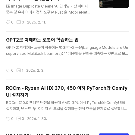
글 내용
🖼️ Image Duplicate CleanerAI 딥러닝 기반 이미지
중복 및 유사 이미지 검사 도구🦀 Rust 🤖 MobileNetV
3 ⚡ 초고속 🎯 정확도 향상📋 소개Image Duplicate Cl
작성시간
0
0
2026. 2. 11.
eaner는 수백, 수천 장의 이미지 중에서 중복되거나 유사
한 이미지를 빠르게 찾아내는 데스크톱 애플리케이션입니
다. Rust로 개발되어 매우 빠른 성능을 자랑하며, Mobile
GPT2로 이해하는 로봇이 학습하는 법
NetV3 딥러닝 모델을 내장하여 의미론적으로 유사한 이
글 내용
GPT-2: 이해하는 로봇이 학습하는 법GPT-2 논문(Language Models are Un
미지까지 정확하게 탐지합니다.✨ 주요 기능🔍3가지 스캔
supervised Multitask Learners)은 "다음에 올 단어를 예측하는 것만으로 모든
모드Hash, pHash, AI 모드를 지원하여 용도에 맞게 선택
문제를 풀 수 있다"는 것을 증명했습니다.1. Encode: 입력을 숫자로 바꾸는 세부 과
가능. 단순 중복부터 의미론적 유사도까지 모두 탐지합니
정단순한 숫자가 아니라, 단어의 의미와 위치를 결합하는 과정입니다.(1) BPE (Byt
다.🤖MobileNetV3 딥러닝ImageNet으로 학습된 경량
작성시간
0
1
2026. 2. 3.
e Pair Encoding)GPT-2는 단어를 무작정 쪼개지 않고, 가장 자주 나타나는 문자
딥러닝 모델로 이미지의 내..
쌍을 하나로 합쳐서 어휘 사전(Vocab)을 만듭니다. (약 50,257개 토큰)(2) 코드
구현: Embedding & Position# 768차원의 숫자로 변환하는 과정self.wte = n
ROCm - Ryzen AI HX 370, 450 이하 PyTorch와 Comfy
n.Embedding(vocab_size, n_emb..
UI 설치하기
글 내용
ROCm 7.10.0 프리뷰 버전을 활용해 AMD GPU에서 PyTorch와 ComfyUI를
설치하고, 텍스트‑투‑이미지 AI 모델을 실행하는 전체 흐름을 단계별로 설명합니다.
필수 조건지원되는 AMD GPU (Radeon™ Instinct, Radeon™ Pro, Radeon™
작성시간
0
0
2026. 1. 30.
RDNA 기반) Linux 배포판 (Ubuntu 22.04, RHEL 9 등) 혹은 Windows 10/11
Python 3.9 이상 및 pipDocker (선택 사항, 이미지 Pull을 위한)1. Python 가상
환경 준비시스템 전체에 영향을 주지 않도록 별도의 가상환경을 생성합니다.pytho