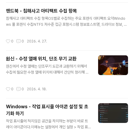
항 - OpenSSL 3.1.8로 업데이트가 필요하다는 것은 현재 설치된 버전에 보안 취약
점이 있다는 의미입니다.단순 파일 삭제 불가 - DLL 파일을 삭제하면 CloudForm
핸드북 - 침해사고 아티팩트 수집 항목
ation 기능이 작동하지 않으며, 취약점도 해결되지 않습니다.문제 원인:이 파일은 A
글 내용
침해사고 아티팩트 수집 항목OS별로 수집하는 주요 포렌식 아티팩트 요약Windo
WS CloudFormation Bootstrap (cfn-bo..
ws 풀 포렌식 수집NTFS 저수준 접근 포함시스템 정보호스트명, 드라이브 정보, 사
용자 프로필 경로NTFS 메타데이터$MFT, $LogFile, $UsnJrnl, ADS스왑/페
이지pagefile.sys, swapfile.sys레지스트리 하이브SAM, SECURITY, SOFT
작성시간
0
0
2026. 4. 27.
WARE, SYSTEM, DEFAULT, COMPONENTS + RegBack + 사용자 NTUS
ER.DAT, UsrClass.dat이벤트 로그winevt\Logs *.evtx + System/Securit
y/Application/PowerShell CSV 변환실행 흔적Prefetch, AMCache, LNK, J
원신 - 수정 열매 위치, 단조 무기 교환
umpList, RDP Bitmap Cac..
글 내용
원신에서 수정 열매는 단조무기 도감과 교환하기 위해서
수집에 필요한 수정 열매 위치에 대해서 간단히 정리해 본
다. 수정 열매는 용암에서 생성되는데, 다양한 지역을 돌아
다니기 보다는 아래 지역을 집중적을 수집하는것을 추천한
작성시간
0
0
2026. 4. 18.
다.나타 지도에서 용해 수역의 워프 포인터에서 바로 앞에
지하로 들어갈 수 있는 길이 있다. 이곳에소 진행하는 월드
임무[불에서 건진 꿈]도 있기 때문에 이 임무를 통해 자연
Windows - 작업 표시줄 아이콘 설정 및 초
스럽게 위치 및 지하 워프 포인트를 활성화 하여 바로 진입
기화 하기
이 가능하다. 중간중간에 잿불꽃도 많으므로 같이 채집하
글 내용
도록 하자.
작업 표시줄에 적지않은 공간을 차지하는 부분이 바로 트
레이 아이콘이다.이메뉴는 설정에서 개인 설정 > 작업 표
시줄을 통해 이동하여 조정할 수 있는데, 기본적으로 과거