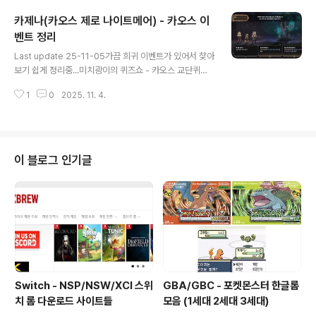
특전 모드가 비활성화 되어 있는데, 여기에 전투원 변경을
카제나(카오스 제로 나이트메어) - 카오스 이
통해서 자신이 해금한 전투원의 특전 배경을 선택할 수 있
다.
벤트 정리
글 내용
Last update 25-11-05가끔 희귀 이벤트가 있어서 찾아
보기 쉽게 정리중...미치광이의 퀴즈쇼 - 카오스 교단퀴즈
쇼에 참가한다: 괴짜 퀴즈쇼 이벤트 발생: > 결과 예측 불가
1
0
2025. 11. 4.
3가지 이벤트 > 기억 되는 것(랜덤): 스트레스 전체 5 증가
+ 크레딧 120포로들을 구한다: 선택 카드를 카드 [교단의
성서 페이지(비용0, 소멸2, 소멸시 카드 드로우 2]) 변환퀴
즈쇼에 후원한다: 크레딧 40 감소 + 선택 일반 카드 [빠른
연사] 로 변환성서 제작 - 카오스 교단후원한다: 크레딧 40
이 블로그 인기글
감소, 선택 전투원 1회 번뜩임구절을 제안한다: 선택 카드
를 카드 [교단의 성서 페이지(비용0, 소멸2, 소멸시 카드
드로우 2]) 변환편찬에 참여한다: ..
Switch - NSP/NSW/XCI 스위
GBA/GBC - 포켓몬스터 한글롬
치 롬 다운로드 사이트들
모음 (1세대 2세대 3세대)