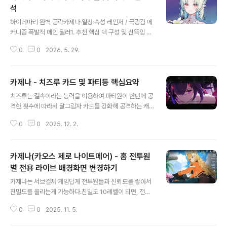
석
글 내용
하이데마리 완벽 공략카제나 열정 속성 레인저 / 극광검 메
커니즘 폭발적 메인 딜러1. 추천 핵심 덱 구성 및 신뜩임 세
팅하이데마리는 패 순환을 멈추지 않는 것이 핵심입니다.
0
0
2026. 5. 29.
주요 스킬 카드에 비용 감소와 드로우 옵션을 필수로 지정
합니다.빠른 해결법0코스트 드로우 엔진의 핵심. 사냥 개
시 상태에서 덱이 마르지 않게 순환시킵니다.추천 신뜩임:
카제나 - 치즈루 카드 및 파티등 핵심요약
비용 감소 (필수)사냥본능카시우스 파티 채용 시 공용 카드
글 내용
로 분류된 '장비가방'을 확정 탐색해 옵니다.추천 신뜩임:
치즈루는 결속이라는 능력을 이용하여 파티원이 한턴에 공
공용 카드 드로우극광 응축스택 쌓기의 시작점. 무덤(버린
격한 횟수에 따라서 달그림자 카드를 강화해 공격하는 캐
카드 더미)에 3회 이상 매끄럽게 버려지도록 제어합니다.
릭터이다. 공식 채널에서 추천하는 파티는 공허 3명과 함
추천 신뜩임: 패 순환 / 드로우극광 해방무덤에 누적된 모든
0
0
2025. 12. 2.
께가는 파티이다. 특히 트리샤의 0 코스트 카드를 이용해
극광검 스택을 일제히 폭발시켜 보스를 삭제하는 피니시
서 많은 공격을 진행하고, 이후 치즈루가 쌓인 중첩을 이용
카드입니다.추천 신뜩임: 치..
해서 강력한 한방을 때리는 컨셉이라고 할 수 있다. 여기에
카제나(카오스 제로 나이트메어) - 홈 전투원
공허 서포터 캐릭터 미카를 데려가면 안성 맞춤이다. 필자
도 트리샤 참 좋아하는데... 맘에 드는 덱을 만들어 볼 수 있
별 전용 라이브 배경화면 변경하기
글 내용
을것으로 기대된다.
카제나는 서브컬처 게임답게 전투원들과 신뢰도를 쌓아서
친밀도를 올리는게 가능하다.친밀도 10레벨이 되면, 전투
원 별로 전용 라이브 배경이 해금 되는데 이는 다음과 같이
0
0
2025. 11. 5.
적용할 수 있다.라이브 배경 변경은 왼쪽 하단에 윈도우 아
이콘을 통해서 가능하다.이후 오른쪽에 기본적으로 레노아