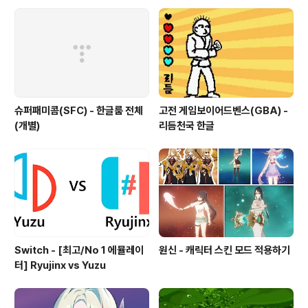
슈퍼패미콤(SFC) - 한글룸 전체
고전 게임보이어드벤스(GBA) -
(개별)
리듬천국 한글
Switch - [최고/No 1 에뮬레이
원신 - 캐릭터 스킨 모드 적용하기
터] Ryujinx vs Yuzu