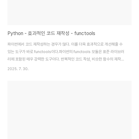
Python - 효과적인 코드 재작성 - functools
파이썬에서 코드 재작성하는 경우가 많다. 이를 더욱 효과적으로 개선해줄 수
있는 도구가 바로 functools이다.파이썬의 functools 모듈은 표준 라이브러
리에 포함된 매우 강력한 도구이다. 반복적인 코드 작성, 비슷한 함수의 재작성,
불필요한 성능 저하를 방지하고 싶다면 functools를 적극 활용해보기 바란다.
2025. 7. 30.
코드가 더 간결해지고, 효율적이며, 유지보수가 쉬워진다.왜 functools를 써
야 할까?중복 코드 제거: 메모리 캐쉬, 함수 조합, 인자 고정 등 자주 쓰는 패턴
을 직접 구현할 필요 없이 바로 사용할 수 있다.성능 향상: lru_cache 같은 캐
시 기능으로 연산이 많은 함수의 속도를 대폭 개선할 수 있다.코드 재사용성 증
가: 함수 조합, 인자 고정(partial) 등을 통해 더 유연..