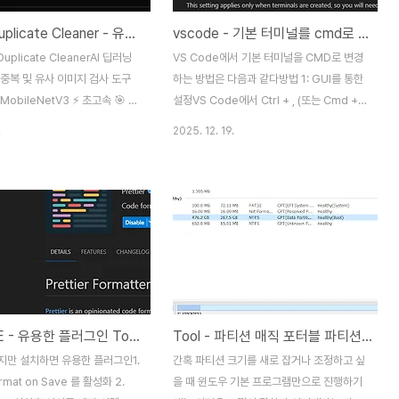
Image Duplicate Cleaner - 유사도 이미지 제거 프로그램 (완전무료)
vscode - 기본 터미널를 cmd로 변경하는 방법
 Duplicate CleanerAI 딥러닝
VS Code에서 기본 터미널을 CMD로 변경
중복 및 유사 이미지 검사 도구
하는 방법은 다음과 같다방법 1: GUI를 통한
 MobileNetV3 ⚡ 초고속 🎯 정
설정VS Code에서 Ctrl + , (또는 Cmd + ,
소개Image Duplicate
macOS)로 설정 화면 열기"Terminal" 탭
.
2025. 12. 19.
는 수백, 수천 장의 이미지 중에서
으로 이동"Terminal › Integrated › Shell:
유사한 이미지를 빠르게 찾아내
Windows" 항목을 찾음값을 cmd.exe로
애플리케이션입니다. Rust로 개
변경방법 2: settings.json 파일 직접 수정
 빠른 성능을 자랑하며,
Ctrl + Shift + P로 명령 팔레트 열
etV3 딥러닝 모델을 내장하여 의
기"Preferences: Open Settings
유사한 이미지까지 정확하게 탐
(JSON)" 입력 후 선택아래 내용을 추
 주요 기능🔍3가지 스캔 모드
가:json{
ash, AI 모드를 지원하여 용도에
"terminal.integrated.shell.windows":
능. 단순 중복부터 의미론적 유
"cmd.exe"}{
VSCODE - 유용한 플러그인 Top 3
Tool - 파티션 매직 포터블 파티션 확장/이동하기 (무료 파티션 관리)
두 탐지합니다.🤖
"terminal.integrated.shell.windows":
etV3 딥러닝ImageNet으로 학
"cmd.exe"}터미널..
지만 설치하면 유용한 플러그인1.
간혹 파티션 크기를 새로 잡거나 조정하고 싶
러닝 모델로 이미지의 내..
ormat on Save 를 활성화 2.
을 때 윈도우 기본 프로그램만으로 진행하기