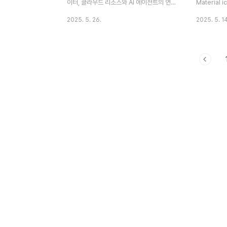
이터, 클라우드 리소스와 AI 에이전트의 연결
Material
을 표준화해 개발 자동화, 코드 품질 향상, 생
error l
2025. 5. 26.
2025. 5. 14
산성 증대에 큰 역활을 하고 있는데 이중 유
현해줌
용한 MCP Server 7개를 정리해본다.1.
https://w
GitHub MCP ServerGitHub API와 연동
v=e8AEXf
해 AI 에이전트가 저장소, 이슈, PR, 브랜치,
릴리즈를 자동으로 관리할 수 있습니다.코드
리뷰, 이슈 생성, 릴리즈 노트 자동화, 코드 스
니펫 검색, 자연어 기반 저장소 관리 등 다양
한 개발 자동화가 가능합니다.OAuth 기반
인증, 에러 핸들링, API 요청 재시도 등 안정
적인 운영이 강점입니다.2. Slack MCP
ServerSlack 워크스페이스에 AI를 통합해
..