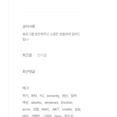
공지사항
블로그를 방문해주신 소중한 분들에게 알려드
립니⋯
최근글
인기글
최근댓글
태그
무기
파티
FC
security
원신
임무
액션
ubuntu
windows
Docker
error
조합
MAC
.NET
svelte
성능
NES
이벤트
스위치
linux
윈도우