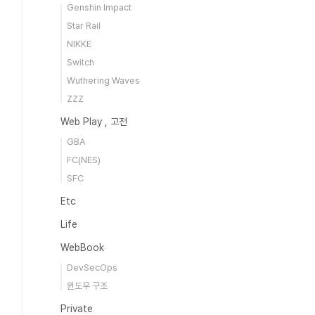
Genshin Impact
Star Rail
NIKKE
Switch
Wuthering Waves
ZZZ
Web Play , 고전
GBA
FC(NES)
SFC
Etc
Life
WebBook
DevSecOps
윈도우 구조
Private