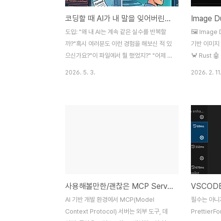
코딩할 때 AI가 내 말을 잊어버린다면? AI 코딩 효율과 90% 비용 아끼는 방법
도입: "왜 내 AI는 계속 같은 실수를 반복할
🖼️ Image
까?"혹시 여러분도 이런 경험을 해보신 적 있
기반 이미지 
으신가요?"이 파일에서 뭘 했었지?" "어제 작
🦀 Rust 
업했던 내용, 다시 설명해줘야 하는 거야?"AI
확도 향상📋 
2026. 5. 3.
2026. 2. 11
코딩 도구를 사용하다 보면, 작업이 길어질수
Cleaner
록 AI가 맥락을 잃어버리는 경험을 자주 하게
중복되거나 
됩니다. 이는 단순히 귀찮은 문제를 넘어,
는 데스크톱 
API 비용을 비효율적으로 태우는 가장 큰 원
발되어 매우
인입니다.문제: 왜 AI는 '단기 기억상실증'을
MobileN
겪을까?AI 코딩 도구(Copilot, Cursor,
미론적으로 
Claude Code 등)는 기본적으로 **"맥락
지합니다.✨
창(Context Window)"**이라는 제한된
Hash, pH
메모리를 가지고 있습니다. 문제설명맥락 소
맞게 선택 가
사용해볼만한/괜찮은 MCP Server 7개 정리
실작업이 길어질수록 AI가 이전 정보를 잊어
사도까지 모
버림비용 증가불필요한 토큰을 계속 소비하
MobileN
AI 기반 개발 환경에서 MCP(Model
필수는 아니
여 API 비용 폭증효율..
습된 경량 딥
Context Protocol) 서버는 외부 도구, 데
PrettierF