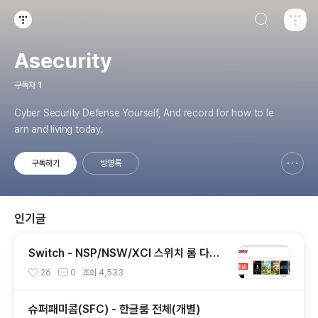
검색하기
티스토리
Asecurity
구독자
1
Cyber Security Defense Yourself, And record for how to le
arn and living today.
구독하기
방명록
신고하기 레이어
열기
인기글
Switch - NSP/NSW/XCI 스위치 롬 다운
로드 사이트들
26
0
조회
4,533
슈퍼패미콤(SFC) - 한글룸 전체(개별)