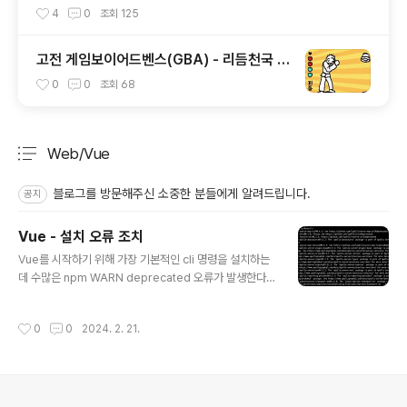
4
0
조회
125
고전 게임보이어드벤스(GBA) - 리듬천국 한
글
0
0
조회
68
Web/Vue
분류 전체보기
주요 글 목록
블로그를 방문해주신 소중한 분들에게 알려드립니다.
공지
Vue - 설치 오류 조치
글 내용
Vue를 시작하기 위해 가장 기본적인 cli 명령을 설치하는
데 수많은 npm WARN deprecated 오류가 발생한다.
하지만 보통 이 오류가 나타나더라도 설치에 문제는 없다.
오늘 오전 시간을 문제점 해결을 하면서 경험한 부분중 오
작성시간
0
0
2024. 2. 21.
류시 중요 체크 포인트를 정리해 본다. 1. Uninstall 후 다
시 설치 가장 먼저 해봐야할 부분은 바로 제거후 다시 설치
하는 것이다. $ npm uninstall @vue/cli -g $ npm in
stall @vue/cli -g #권한 오류가 있는 경우 $ sudo np
m uninstall @vue/cli -g $ sudo npm install @vu
의안내