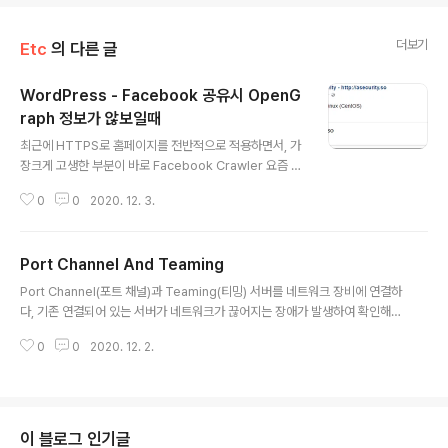
더보기
Etc
의 다른 글
WordPress - Facebook 공유시 OpenG
raph 정보가 않보일때
글 내용
최근에 HTTPS로 홈페이지를 전반적으로 적용하면서, 가
장크게 고생한 부분이 바로 Facebook Crawler 요즘 페
이스북이나 트위터 같은 추가적인 사용자 공유가 필수인
0
0
2020. 12. 3.
시대에 만약 내가 공유한것이 미리보기가 않된다면 치명적
일 것이다. 그런데 이부분이 HTTPS로 전환하면서 발생했
다.. HTTP때에는 잘 되던 것이 HTTPS로 넘어가니 사이
Port Channel And Teaming
트 이름만 딱 뜨는 것이 아닌가… 이 현상으로 HTTP로 다
글 내용
시 내려갈까를 고민했지만, 역시나 HTTPS의 안전함을 버
Port Channel(포트 채널)과 Teaming(티밍) 서버를 네트워크 장비에 연결하
릴 수 없다. 외 않나오나 확인! 처음 공유시 나오는 이미지
다, 기존 연결되어 있는 서버가 네트워크가 끊어지는 장애가 발생하여 확인해
나 설명을 뭐라고 하는지 몰라서 Facebook link broke
보니 네트워크 로그에 Gi0/20 is not compatible with Gi0/19 and will b
n Image 로 검색하니 힌트를 얻을 수 있었다. OpenGra
0
0
2020. 12. 2.
e suspended (speed of Gi0/20 is 100M, Gi0/19 is 1000M) 이라는
ph OpenGraph은 페이스북에서 만든 프로토콜로 그리
메세지와 함께 기존 0/19 인터페이스 연결되어 있던 서버가 연결이 끊어졌다.
고 ..
메세지 자체로 보면, 19번과 20번의 네트워크 속도가 서로 호환되지 않는단다.
메세지 만으로는 알수 없어서, 장비의 환경 구성 정보를 보니 19번과 20번 인
터페이스는 서로 포트 채널 설정이 되어 있던 상태, 즉 복수의 포트를 하나로 묶
이 블로그 인기글