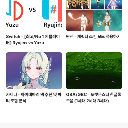
Switch - [최고/No 1 에뮬레이
원신 - 캐릭터 스킨 모드 적용하기
터] Ryujinx vs Yuzu
카제나 - 하이데마리 덱 추천 및 파
GBA/GBC - 포켓몬스터 한글롬
티 조합 분석
모음 (1세대 2세대 3세대)