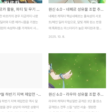
원신 - 바르카 활용, 파티 및 무기 조합
원신 6.0 - 네페르 성유물 조합 추천 파티 조합
한 바르카의 경우 지금까지 나왔
네페르 캐릭터 핵심네페르는 풀속성의 서포
인딜러와 다른 메카니즘을 가졌는
트/메인 딜러 타입으로, 달빛 개화 원소 반응
파티원의 속성하나를 가져와서 사용
에 특화원소 마스터리가 높은 파티원과 함께
. 활용방법도 간단하여 쉽게 사
운용시 달 개화 반응의 기본 피해를 효율적으
2025. 10. 8.
, 과거 캐릭터라고 할 수 있는 몬
로 극대화할 수 있음액티브 스킬은 연속 이동
 상성이 좋아, 올드, 뉴비 모두
공격과 판정을 통한 전투 유틸리티가 우수여
 주는 캐릭터가 아닐까 싶다.1.
러 번의 짧은 돌진 및 광역 피해도 제공 및 패
바르카는 강화된 원소 전투 스킬,
시브 특성에서 "달 개화 반응 피해 증가" 옵션
를 사용하는게 핵심인 캐릭터이
이 내재네페르의 위글(스킬) 정보는 다음과
해서 파티며, 전투 방식도 운영하
같습니다. 네페르는 원소 마스터리(EM) 기반
르카 자체의 활용법은 일반 공격을
의 달 개화 반응 중심 딜러로, 기동성과 연계
의 도래의 사용시간을 단축할 수
성이 뛰어난 스킬 구성과 파티 시너지 능력을
반 공격을 진행하면 서풍의 도래
가지고 있습니다.네페르 주요 스킬춤추는 뱀
2025년 9월 하반기 지맥 제압전 - 무/소과금 공략
원신 6.0 - 라우마 성유물 조합 추천 파티 조합
된다. 그리고 사용이 가능할때 머
(일반공격)네페르는 강공격이 특수한데, 적에
팩트가 생성되므로 이를 보고 사용
게 돌진하어 적에게 추가 피해를 방식의 뱀걸
월 하반기 지맥 제압전은 역시 달
라우마 캐릭터 핵심일반 공격은 3단 풀 원소
 일반공격 진행 또 사용가능할때
음을 하게 된다.최대 4번 공격하며, 뱀걸음
 없을 경우 상당히 어려운 상황이
공격원소 전투 스킬 "성언 서술 · 영원한