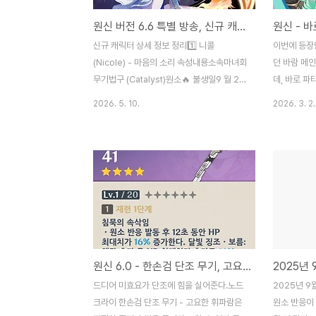
원신 버전 6.6 특별 방송, 신규 캐릭터 정보 & 리딤코드
신규 캐릭터 상세 정보 정리1️⃣ 니콜
이번에 등장
(Nicole) - 마음의 소리 속성내용소속마녀회
던 바람 메
무기법구 (Catalyst)원소🔥 불생일9 월 29
데, 바로 
일📜 스킬 특징:침묵을 기반으로 한 원소 충
한다는것이다
2026. 5. 10.
2026. 3. 2.
전 효율 특화 공격마녀회 배경과 연결된 특수
용할 수 있고
능력 보유입을 다문 천사라는 테마에 맞는 은
드 캐릭터들와
밀한 전투 스타일2️⃣ 로엔 (Lohen) - 서늘한
에게 만족감을
화살촉 속성내용소속페보니우스 기사단무기
기본 활용법
장병기 (Polearm)원소❄️ 얼음생일4 월 3
서풍의 도래
일📜 스킬 특징:서풍 기사단 원격 부대 차장
다. 이를 위
으로서의 특수 전술비정통 전술과 얼음 원소
면 된다.바
의 시너지 활용원소 충전 효율이 높은 장병기
통해서 서풍
사용3️⃣ 프루네 (Prune) - 돌아온 동심 속성
있는데, 일
원신 6.0 - 한손검 단조 무기, 고요한 휘파람 능력
내용소속몬드성무기법구 (Catalyst)원소🌬️
시간이 단축
바람생일11 월 20 일📜 스킬 특징:마녀 사냥
리 위로 임
드디어 미효요가 단조에 힘을 실어준다.노드
2025년 9
꾼 배경을 ..
하고, 다시
크라이 한손검 단조 무기 - 고요한 휘파람은
원소 반응이