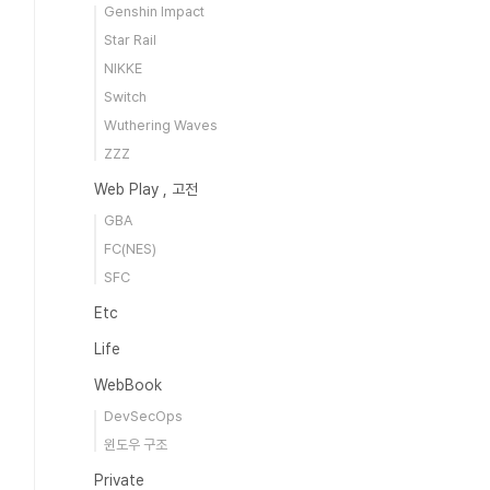
Genshin Impact
Star Rail
NIKKE
Switch
Wuthering Waves
ZZZ
Web Play , 고전
GBA
FC(NES)
SFC
Etc
Life
WebBook
DevSecOps
윈도우 구조
Private