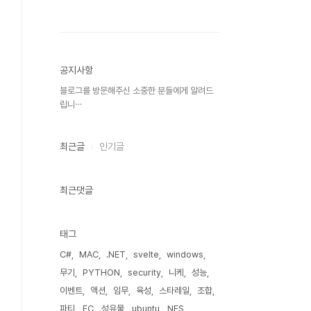
공지사항
블로그를 방문해주신 소중한 분들에게 알려드
립니⋯
최근글
인기글
최근댓글
태그
C#
MAC
.NET
svelte
windows
무기
PYTHON
security
니케
성능
이벤트
액션
임무
육성
스타레일
조합
파티
FC
성유물
ubuntu
NES