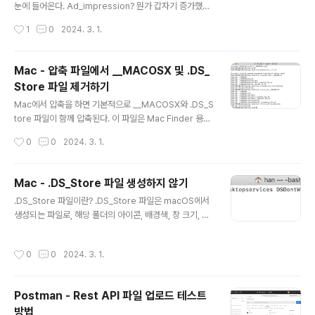
ndex=1&max-results=150 /feeds/posts/defaul
눈에 들어온다. Ad_impression? 뭔가 갑자기 증가했다
t?rss=alt /sitemap.xml 위 3가지 주소를 등록하여 보
고 하는데, 어떤 것인지 궁금하여 관련 이벤트들을 정리해
작성시간
1
0
2024. 3. 1.
다 색인을 자주 만들..
보았다. 이벤트 유형 정의 Ad_impression (광고 노출)
정의: 광고가 사용자의 화면에 표시되는 횟수 예시: 웹사이
트에 배너 광고가 100번 표시되면 광고 노출수는 100회
Mac - 압축 파일에서 __MACOSX 및 .DS_
Ad_clicks (광고 클릭) 정의: 사용자가 광고를 클릭하는
Store 파일 제거하기
횟수 예시: 100번 노출된 광고 중 10번 클릭되면 광고 클
글 내용
릭수는 10회 Ad_ctr (광고 클릭률) 정의: 광고 클릭수를
Mac에서 압축을 하면 기본적으로 __MACOSX와 .DS_S
광고 노출수로 나누고 100을 곱하여 계산 예시: 광고 클릭
tore 파일이 함께 압축된다. 이 파일은 Mac Finder 용도
수가 10회이고 광고 노출수가 100회면 광고 클릭률은 1
로 활용되는 파일로, Windows 사용자나 다른 OS 사용자
작성시간
0
0
2024. 3. 1.
0% Ad_cost (광고 비용) 정의: 광고에 ..
와 공유할 때 불필요하다. 따라서 해당 파일을 제거하는 방
법을 알아두면 유용하다. zip -d 명령으로 압축 파일 내 특
정 파일 지우기 zip -d 명령을 이용하면 압축 파일 내 특정
Mac - .DS_Store 파일 생성하지 않기
파일을 지울 수 있다. 이때, 여러 디렉토리를 확인해야 하므
글 내용
.DS_Store 파일이란? .DS_Store 파일은 macOS에서
로 * 옵션을 함께 사용한다. __MACOSX 파일 제거 __M
생성되는 파일로, 해당 폴더의 아이콘, 배경색, 창 크기, 위
ACOSX 디렉토리 내 모든 파일을 제거 zip -d compre
치 등의 정보를 저장하는 파일이다. 이 파일은 macOS에
ssfilename.zip __MACOSX/\* .DS_Store 파일 제거
서만 사용되며, Windows나 Linux에서는 사용할 수 없
모든 디렉토리의 .DS_Store 파일을 제거 zip -d compr
작성시간
0
0
2024. 3. 1.
다. .DS_Store 파일을 압축하지 않으려면? 위에서 언급한
essfi..
커맨드를 터미널에서 입력하면 된다. defaults write co
m.apple.desktopservices DSDontWriteNetwork
Postman - Rest API 파일 업로드 테스트
Stores false 이 커맨드는 .DS_Store 파일을 네트워크
방법
폴더에 생성하지 않도록 설정한다. 유저별로 설정되므로,