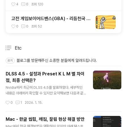
4
0
조회
120
고전 게임보이어드벤스(GBA) - 리듬천국 한
글
0
0
조회
52
Etc
분류 전체보기
주요 글 목록
블로그를 방문해주신 소중한 분들에게 알려드립니다.
공지
DLSS 4.5 - 설정과 Preset K L M 별 차이
점, 최종 선택은?
글 내용
Nvidia에서 최근에 DLSS 4.5를 발표하였다. 세부적인
내용은 아래에서 확인할 수 있지만 요약해보면 다음과 같
다.5000번대 그래픽 카드는 MFG가 최대 6까지 된다.(아
작성시간
0
1
2026. 1. 15.
직 미출시)AI 생성 이미지가 더욱 선명해진다. (DLSS중 S
uper Resolution 관련)NVIDIA DLSS 4.5, Super Re
solution을 위한 2세대 트랜스포머 모델과 6배 Dynami
Mac - 한글 씹힘, 깨짐, 잘림 현상 해결 방안
c Multi Frame Generation으로 대대적인 업그레이드
글 내용
Mac에서 한글 해결방법은 명확하지 않지만 아래 텍스트