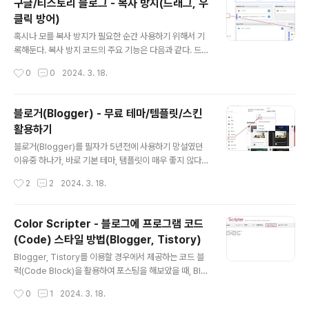
구글/티스토리 블로그 - 복사 방지(드래그, 우
다.메뉴 직관성이 떨어지긴 하지만... 한번 경험하면 다시는
클릭 방어)
잊어버리지 않을 오류이긴 하다.
글 내용
혹시나 모를 복사 방지가 필요한 순간 사용하기 위해서 기
록해둔다. 복사 방지 코드의 주요 기능은 다음과 같다. 드래
그 또는 더블 클릭으로 텍스트와 이미지를 선택하는 것을
작성시간
0
0
2024. 3. 18.
방지 우클릭을 방지 방법은 아래 스크립트 코드를 삽입하
면 된다. 전체에 적용하는 방법과 특정 포스트에만 적용하
는 방법이 있다. 먼저 전체 적용하는 방법이다. 전체 적용
블로거(Blogger) - 무료 테마/템플릿/스킨
레이아웃에서 가젯 추가를 눌려 HTML/자바스크립트를
활용하기
선택해 위 코드를 넣으면 된다. 화면 표시 아이콘이 활성화/
글 내용
비활성화 유무 이므로, 이를 통해 우클릭 및 드래그 방지를
블로거(Blogger)를 필자가 5년전에 사용하기 망설였던
켜고, 끌 수 있다. 특정 포스트에 적용 특정 포스트에 적용
이유중 하나가, 바로 기본 테마, 템플릿이 매우 좋지 않다는
하는 방법은, 글 작성시 모든 글을 작성하는 마지막에 HT
것이다. 특히 우리나라는 블로그 문화가 발전해 있어서, 워
작성시간
2
2
2024. 3. 18.
ML 보기로 전환하여 위 코드를 삽입하면 된다.
드프레스 수준의 블로그와 그보다 더 좋은 블로그들이 많
다. 하지만 블로거 첫인상은... 정말 2000년대 초반의 네
이버 블로그를 보는 느낌이다. 그래서 이를 조금 확인해보
Color Scripter - 블로그에 프로그램 코드
니, 생각보다 블로거로 활용할 수 있는 무료 테마/템플릿/
(Code) 스타일 방법(Blogger, Tistory)
스킨이 잘되어 있다는 것을 알게되었다. 여기에서는 적용
글 내용
방법과 수정, 그리고 다운로드 사이트를 알아보도록 하겠
Blogger, Tistory를 이용할 경우에서 제공하는 코드 블
다. 적용/백업 방법 적용 방법은 어렵지 않은데, 바로 관리
럭(Code Block)을 활용하여 포스팅을 해보았을 때, Blo
자로 들어가서, 테마를 선택한 이후 복원을 통해 자신만의
gger는 제공을 하지 않고, Tistory는 기본적인 레벨로 작
작성시간
0
1
2024. 3. 18.
템플릿을 적용할 수 있다. 적용은 거희 즉시 되기 때문에,
성해줘서 상당히 가독성이 떨어진다. 다행이 Blogger, Ti