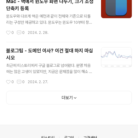
Mac - 맥에서 윈도우 화면 나누기, 크기 조정
류를 다수 경험하게 된다. 그럼 안드로이드 TV에서 가장
단축키 등록
쉽게 이용할 수 방법은 무엇일까? 바로 TVING 을 이용하
글 내용
는 것이다. TVING에는 무료로 제공하는 공중파/지상파 실
윈도우와 다르게 맥은 예전과 같이 전체와 기존으로 되돌
시간 방송 을 상당수 보유하고 있다. 가입 역시 다양한 계정
리는 구성만 제공하고 있다. 윈도우는 윈도우 10부터 창을
을 이용해서 쉽게 가능하기 때문에, 클릭 1,2회로 가능하다
모서리에 가져가면 사전에 정의한 사이즈로 구성할 수 있
작성시간
0
0
2024. 2. 28.
는 점도 장점이다. 가입후에 로그인을 하면, 라이브 부분에
어서 상당히 편리한데, 특허 때문인지 맥은 도입을 않하는
무료 채널들을 확인 할..
상황... 이를 조금은 편하게 해주는 단축키로 윈도우 화면을
조정할 수 있는 기능을 제공한다. 도구 이름은 Rectangle
블로그팁 - 도메인 이사? 이건 절대 하지 마십
컨트롤 키를 기준으로 사용할 수 있으서 편리하다. 충돌이
시오
나, 필요 없는 단축키 제거할 수 도 있다. 드래그 배치도 제
글 내용
공하므로 윈도우 화면이 어지러운 사람은 꼭 설치하도록
최근에 티스토리에서 구글 블로그로 넘어왔다. 분명 처음
하자.
에는 많은 고생이 있었지만, 지금은 문제점을 많이 해소 했
고, 글 작성 하는 방법도 많이 익숙해져서 구글 블로그에 정
작성시간
0
0
2024. 2. 27.
이 생기기기 시작한 느낌이다. 그리고 이전을 하면서 느꼈
던 점으로 중에 혹시 저처럼 실수를 하지 말기를 바라면서
이글을 써본다. 도메인 이사? NO! 필자는 별도의 도메인을
더보기
구매해서 사이트를 운영하고 있는데, 기존 티스토리에서
현재의 구글 블로그로 옮기는 것을 시도해보았다. 티스토
리를 옮겨야겠다고 마음 먹은것에는 티스토리의 개인 도메
인에 대한 인증서 갱신이 불가능한 이유가 컸다. 그래서 도
메인 사용이 않되기 시작한지 2주가 넘어가는 시점에, 더
이상은 기다릴 수 없다고 판단하고, 구글에서 새로운 삶을
의안내
티스토리
로그인
고객센터