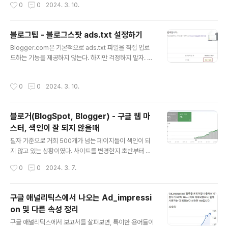
작성시간
0
0
2024. 3. 10.
에 도메인을 하나 구매하면서 도메인을 연결하였고, 여기
에서 어떻게 연결하였는지 확인해보도록 하자. 가장 먼저
할 일은 Blogger(블로그스팟)에서 도메인을 연결하는 작
블로그팁 - 블로그스팟 ads.txt 설정하기
업이다. 이 작업을 설정 화면에서 맞춤 도메인 메뉴를 통해
글 내용
Blogger.com은 기본적으로 ads.txt 파일을 직접 업로
가능한데, 기본적으로 서브도메인으로 연결을 해야한다.
드하는 기능을 제공하지 않는다. 하지만 걱정하지 말자. ad
원하는 서브 도메인을 입력하면, 아래와 같이 만들어 줘야
s.txt 파일을 Blogger.com 블로그에 추가하는 몇 가지
하는 2개의 레코드 정보가 나타난다. 위 정보창을 열어두
방법이 있다. 1. 설정을 통한 맞춤 ads.txt 설정 Blogger.
고서 GoDaddy의 DNS 관리 화면으로 이동한다. URL은
작성시간
0
0
2024. 3. 10.
com 블로그 관리자에 로그인합니다. 왼쪽 메뉴에서 '설
아래와 같다. https://dcc.godaddy.com/control/dn
정'을 선택합니다. '수익 창출' 탭에서 '맞춤 ads.txt 사용
smana..
설정'을 선택합니다. '맞춤 ads.txt' 텍스트 상자에 다음 코
블로거(BlogSpot, Blogger) - 구글 웹 마
드를 입력합니다. google.com, pub-00000000000
스터, 색인이 잘 되지 않을때
00000, DIRECT, f08c4711e5489999 2. 테마 편집
글 내용
Blogger.com 블로그 관리자에 로그인합니다. 왼쪽 메뉴
필자 기준으로 거희 500개가 넘는 페이지들이 색인이 되
에서 '테마'를 선택합니다. '현재 테마' 탭에서 'HTML ..
지 않고 있는 상황이였다. 사이트를 변경한지 초반부터 계
속 색인이 잘 되지 않은 상황으로 보여서 이를 해결 할 수
작성시간
0
0
2024. 3. 7.
있는 방안일 고민하다가, 3가지 방법을 찾았는데, 진행해
볼 수 있는 방법은 다음과 같다. 1. Sitemap 등록 현재 블
로거(BlogSpot, Blogger)에서 등록할 수 있는 사이트맵
구글 애널리틱스에서 나오는 Ad_impressi
은 총 3가지 이다. 즉 한가지가 아닌 여러개의 사이트맵을
on 및 다른 속성 정리
등록해서 구글이 보다 적극적으로 색인을 할 수록 유도하
글 내용
는 것이 가능하다. /atom.xml?redirect=false&start-i
구글 애널리틱스에서 보고서를 살펴보면, 특이한 용어들이