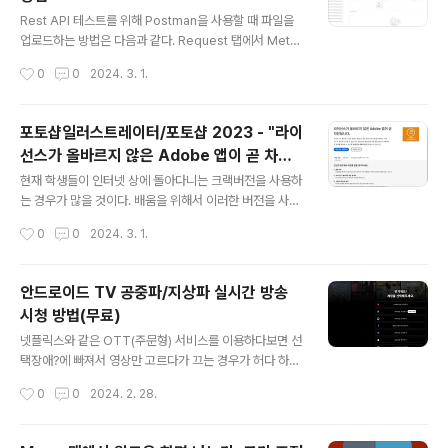
글 내용
관리자 권한이 없어도 사용할 수 있다. 설정을 다시 사용하
Rest API 테스트를 위해 Postman을 사용할 때 파일을
려면? 위 커맨드에서 false를 true로 바꾸면 된다. defau
업로드하는 방법은 다음과 같다. Request 탭에서 Meth
lts w..
od를 POST로 선택한다. Body 탭에서 Type을 form-
작성시간
0
0
2024. 3. 1.
data로 선택한다. Key 필드에 File을 입력하고, Value 필
드에서 업로드할 파일을 선택한다. Send 버튼을 클릭한
다. 예시 Request Method: POST URL: http://localh
포토샵일러스트레이터/포토샵 2023 - "라이
ost:8080/api/upload Body Type: form-data Key:
선스가 올바르지 않은 Adobe 앱이 곧 차단
File Value: (파일 선택) 위와 같이 설정하면, File이라는
글 내용
됩니다." 정품 인증 관련 문제 해결
키로 업로드할 파일을 전송할 수 있다. 주의 사항 업로드할
현재 학생들이 인터넷 상에 돌아다니는 크랙버전을 사용하
파일은 .png, .jpg, .jpeg, .pdf 등과 같은 일반적인 형식
는 경우가 많을 것이다. 배움을 위해서 이러한 버전을 사용
을 사용하는 것이 좋다. 파일의..
할 수 밖에 없는 경우 갑자기 이런 문제를 접하게 되었을 때
작성시간
0
0
2024. 3. 1.
해결할 수 있는 방안을 공유해 본다. 이 문제는 2023년 4
월 말 경, 최근 Adobe 측에서 패치를 단행하면서, 기존 크
랙 버전의 경우 인증을 진행하라는 오류가 나타나는 화면
안드로이드 TV 공중파/지상파 실시간 방송
을 보게 된다. 이 문제를 해결할 수 있는 임시 방법을 여기
시청 방법(무료)
공유하고자 한다. 이를 가장 손쉽게 해결하는 방법은 Ado
글 내용
be 측과의 네트워크 연결을 차단하는 것으로 임시 방편을
넷플릭스와 같은 OTT(주문형) 서비스를 이용하다보면 선
사용할 수 있다. 이를 위해 시작에서 고급 보안을 검색하면,
택장애?에 빠져서 영상만 고르다가 끄는 경우가 허다 하다
아래와 같이 고급 보안이 포함된 Windows Defender
보니, 알아서 스케줄대로 방송을 보여주는 옛날의 공중파
작성시간
0
0
2024. 2. 28.
방화벽을 실행할 수 있다. 이후 아웃바운드 규칙을 선택한
방송이 그리워 진다. 하지만, 안드로이드 TV를 이용할 경
다. 이후..
우 일반적인 스토어의 TV 앱을 설치하면 화면이 모바일로
나오고, 터치가 불가능 오류등, 정상적으로 나오지 않는 오