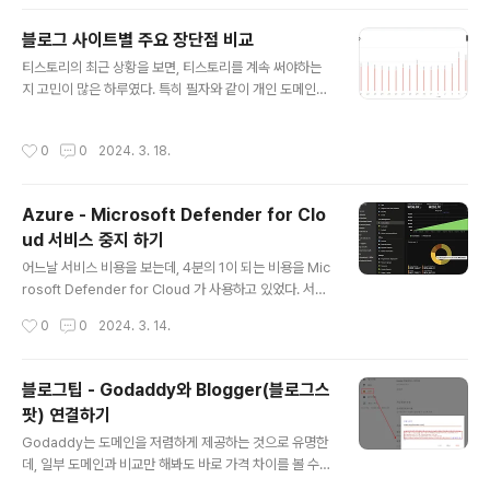
변화를 바로 확인할 수 ..
story 모두, HTML 방식으로 입력이 가능하기 때문에, 이
를 활용할 수 있는 사이트를 소개하고자 한다. 바로 사이트
블로그 사이트별 주요 장단점 비교
는 '컬러 스크립터(Color Scripter)'가 이다. 현재 많이 사
글 내용
티스토리의 최근 상황을 보면, 티스토리를 계속 써야하는
용하시는 SyntaxHighlighter 플러그인 보다 쉽고 편하
지 고민이 많은 하루였다. 특히 필자와 같이 개인 도메인을
게 코드를 블로그에 삽입할 수 있다는 장점이 있어, 초보 블
사용하는 경우, 티스토리는 인증서 갱신도 잘 되지 않아 운
로거분들에게 추천한다. 사이트 https://colorscripter.c
영에 문제가 있는데, 이 상황에 블로그 광고도 임의로 되어
om/ 사이트에 접속하면, 바로 입력할 수 있는 코드 장이 나
작성시간
0
0
2024. 3. 18.
수익도 나눠야 한다는 부분이 운영도 잘 않해주면서 사용
타난다. ..
자들에게 수익을 가져가는 느낌이 강하게 들었다. 필자는
글을 작성하면서, 수익을 통해 내 노력이 헛되지 않았다는
Azure - Microsoft Defender for Clo
생각을 할 수 있는 선순환 구조인 광고를 넣는 것이 필요하
ud 서비스 중지 하기
다는 입장이다. (무조건적인 무료를 한다면 세상이 노력하
글 내용
는 사회는 아닐 것이다. 대표적인 것이 공산주의가 민주주
어느날 서비스 비용을 보는데, 4분의 1이 되는 비용을 Mic
의를 따라오지 못하는 이유가 이를 대변한다.) 그래서 에드
rosoft Defender for Cloud 가 사용하고 있었다. 서버
센스가 되는 기준으로 장점과 단점을 조사해보니 다음과
낼 비용도 없어서 허덕이고 있는데, 이런 시큐리티 비용까
작성시간
0
0
2024. 3. 14.
같이 블로그 사이트를 정리해볼 수 있었..
지 감당하기에는 아직 내 개인 공간은 여유가 없다. 혹시 필
자 처럼 이렇게 비용이 나가고 있다면, 다음과 같은 방법으
로 나가는 비용을 줄 일 수 있다. Microsoft Defender f
블로그팁 - Godaddy와 Blogger(블로그스
or Cloud 는 Azure 서비스들을 보호하는 기본 구성 요소
팟) 연결하기
중 하나다 보니, 자연스럽게 활성화가 되어 있을 것이다. 이
글 내용
를 아래 처럼 모두 비활성화를 진행하면된다. https://por
Godaddy는 도메인을 저렴하게 제공하는 것으로 유명한
tal.azure.com/#view/Microsoft_Azure_Security/
데, 일부 도메인과 비교만 해봐도 바로 가격 차이를 볼 수
SecurityMenuBlade/~/0 혹은 Microsoft De..
있어서 많이 사용하는 사이트라고 할 수 있다. 필자도 이번