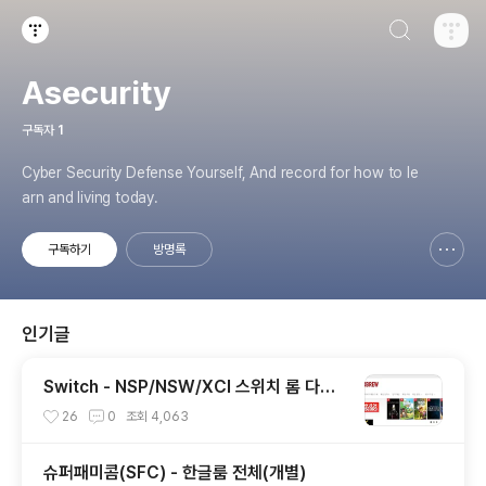
검색하기
티스토리
Asecurity
구독자
1
Cyber Security Defense Yourself, And record for how to le
arn and living today.
구독하기
방명록
신고하기 레이어
열기
인기글
Switch - NSP/NSW/XCI 스위치 롬 다운
로드 사이트들
26
0
조회
4,063
슈퍼패미콤(SFC) - 한글룸 전체(개별)