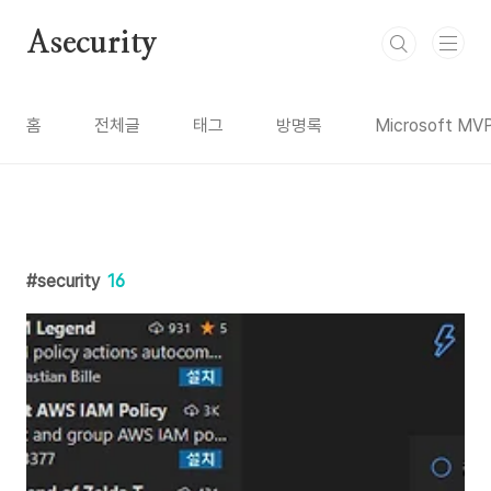
본문 바로가기
Asecurity
홈
전체글
태그
방명록
Microsoft MV
security
16