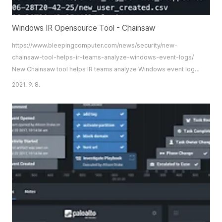
Windows IR Opensource Tool - Chainsaw
https://www.bleepingcomputer.com/news/security/new-
chainsaw-tool-helps-ir-teams-analyze-windows-event-logs/
New Chainsaw tool helps IR teams analyze Windows event logs
Incident responders and blue teams have a new tool called
2021. 9. 8.
Chainsaw that speeds up searching through Windows event log
records to identify threats. www.bleepingcomputer.com
Windows 사고 분석을 도와주는 오픈소스 도구가 최근 뉴스를 통해 알 수 있
었다. 자세히 살펴보지는 ..