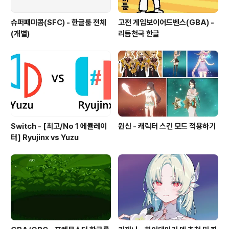
슈퍼패미콤(SFC) - 한글룸 전체
고전 게임보이어드벤스(GBA) -
(개별)
리듬천국 한글
Switch - [최고/No 1 에뮬레이
원신 - 캐릭터 스킨 모드 적용하기
터] Ryujinx vs Yuzu