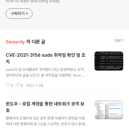
how to learn and living today.
구독하기
더보기
Security
의 다른 글
CVE-2021-3156 sudo 취약점 확인 및 조
치
글 내용
sudo의 힙 오버플로우 취약점이 최근 발생하였다. 요약
정리하고자 글을 남긴다. 본 취약점을 이용하면, Root 권
한을 유저가 Root 권한을 획득할 수 있다. 취약점 내용을
0
0
2021. 1. 28.
보면 핵심은 아래와 같다. When sudo runs a comma
nd in shell mode, either via the -s or -i comman
d line option, it escapes special characters in th
윈도우 - 로컬 계정을 통한 네트워크 공격 보
e command’s arguments with a backslash 즉 쉘
모드에서 sudoedit를 -s 또는 -i 실행하는데, 백슬레쉬에
호
글 내용
특수기호를 입력함으로써 힙 오버 플로우를 일으켜 Root
멜웨어에 감염되어 있는 경우 현재 사용자의 권한을 이용
권한을 획득하게 된다. 아래 글을 보면 도움이 될 것이다. C
하여 다른 컴퓨터에 로그인을 시도하는 경우가 많이 발생
VE-2021-3156: Heap..