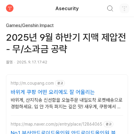
검색하기
Asecurity
티스토리
Games/Genshin Impact
2025년 9월 하반기 지맥 제압전
- 무/소과금 공략
올엠
2025. 9. 17. 17:42
http://m.coupang.com
광고
바위게 쿠팡 어떤 요리에도 잘 어울리는
바위게, 산지직송 신선함을 오늘주문 내일도착 로켓배송으로
경험하세요. 입 안 가득 퍼지는 깊은 맛! 새우게, 쿠팡에서 프
리미엄 품질을 만나보세요.
https://map.naver.com/p/entry/place/12864065
광고
No.1 부산안드로이드올인원 안드로이드올인원 블랙