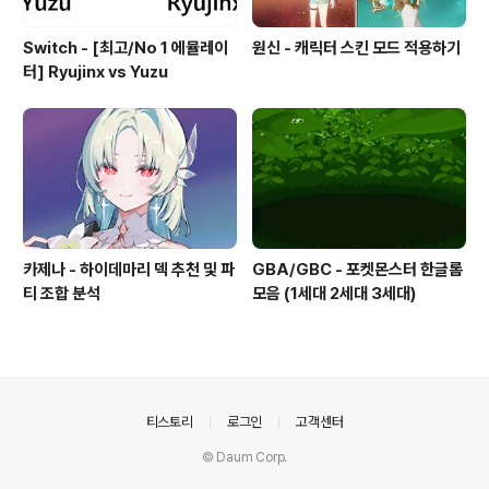
Switch - [최고/No 1 에뮬레이
원신 - 캐릭터 스킨 모드 적용하기
터] Ryujinx vs Yuzu
카제나 - 하이데마리 덱 추천 및 파
GBA/GBC - 포켓몬스터 한글롬
티 조합 분석
모음 (1세대 2세대 3세대)
의안내
티스토리
로그인
고객센터
© Daum Corp.