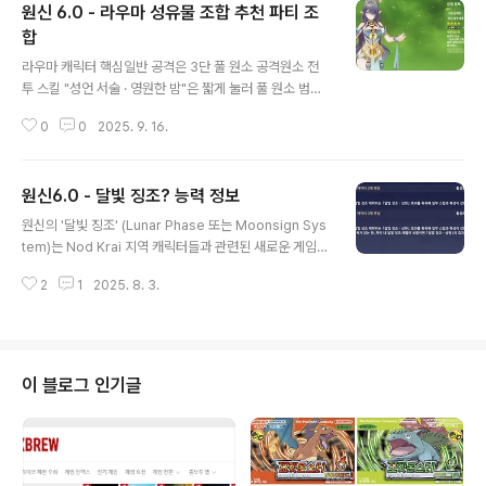
원신 6.0 - 라우마 성유물 조합 추천 파티 조
합
글 내용
라우마 캐릭터 핵심일반 공격은 3단 풀 원소 공격원소 전
투 스킬 "성언 서술 · 영원한 밤"은 짧게 눌러 풀 원소 범위
피해, 길게 눌러 "월영" 상태 부여가 핵심임.원소 폭발 "성
0
0
2025. 9. 16.
언 서술 · 만인의 달"은 개화 반응 피해 강화 및 팀 전체 월
개화 피해 증가 효과 제공.고유 특성으로 월개화 반응 시 팀
의 치명타율·치명타 피해 증가 및 HP 회복 지원.메인 딜러
원신6.0 - 달빛 징조? 능력 정보
또는 서포터 역할 가능, 월개화 반응의 핵심 캐릭터임.성유
글 내용
물 추천지원만 하겠다면, 원소마스터리에 올인해도 되지
원신의 '달빛 징조' (Lunar Phase 또는 Moonsign Sys
만, 라우마는 스스로 피해량도 괜찮은 캐릭터이기 때문에,
tem)는 Nod Krai 지역 캐릭터들과 관련된 새로운 게임
아래와 같이 서브 딜러 형태로 맞추는 것을 추천한다.목표
시스템이다 [이전 대화]. 이 메커니즘은 플레이어들에게 많
치: 치명타율 60%+, 치명타 피해 120%+, 원소 마스터리
2
1
2025. 8. 3.
은 논의와 우려를 불러일으키고 있다.다음은 달빛 징조에
800+, 원소 충전 효율 130%+최적 세트: 4세트 "달을 ..
대한 자세한 설명이다:메커니즘의 핵심 및 목적파티에 노
드크라이 캐릭터 3명이 있어야만 달빛 징조 메커니즘을 최
대치로 발휘할 수 있다.이 메커니즘은 노드크라이 캐릭터
의 유물 세트의 전체 능력치를 활성화하거나 , 캐릭터 스킬
이 블로그 인기글
의 핵심적인 부분을 발동시키는 데 필수적이다.예를 들어,
Flins의 패시브는 '승천하는 달(ascendant moon)' 상태
에서만 발동하고, Lauma는 Nod Krai 캐릭터 수에 따라
3가지 다른 효과를 가진다.유출된 정보에 따르면, 달빛..