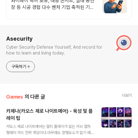
와이파이 특허 보유, 대형 콘서트, 실내 공연
장 등 시공 경험 다수 벤처 기업 축적된 기술
력으로 안정적이고 전문화된 서비스를 제공
하는 기업
로그 정보
Asecurity
Cyber Security Defense Yourself, And record for
how to learn and living today.
구독하기
더보기
Games
의 다른 글
카제나(카오스 제로 나이트메어) - 육성 및 플
레이 팁
글 내용
카오스 제로 나이트메어는 멀티 플레이가 없는 서브 컬쳐
형태의 카드 전략 게임이다.아무래도 경쟁요소가 없기 때