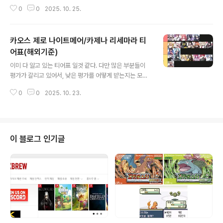
문에 혼자 캐릭터를 육성하면서 캐릭터 자체의 매력에 재
0
0
2025. 10. 25.
미를 느끼면서 플레이하는 게임으로 성장하는 재미가 상당
하다필자 역시 출시 첫날 5시간 이상 플레이할 정도로 상
당히 플레이하는 재미가 솔솔하다.카제나 플레이 방법은
카오스 제로 나이트메어/카제나 리세마라 티
아래와 같이 진행하면 된다.캐릭터(전투원) 기본 육성후 카
오스 필드를 통해 카드를 강화하는 방식이다.캐릭터 기본
어표(해외기준)
글 내용
육성은 다른 게임과 마찬가지로, 전투원와 파트너(무기)의
이미 다 알고 있는 티어표 일것 같다. 다만 많은 부분들이
레벨을 기본적으로 올린후에 기억의 조각이 원신의 성유물
평가가 갈리고 있어서, 낮은 평가를 어떻게 받는지는 모르
같은 것인데 이를 통해 전투원의 기본 능력치를 올릴 수 있
지만, 일단 칼리페가 0티어 인것은 사실인것 같다.5성에서
다. 이후 카오드 필드를 통해서 카드를 강화가 가능하다.1.
0
0
2025. 10. 23.
데려가야 하는 0순위는 칼리페, 메이린, 린칼리페가 가장
캐릭터 육성을 우선적으로 진행(레벨, 파트너..
우선 순위가 높다고 할 수 있다. 그리고 무난하게 좋은것이
메이린, 다음은 린인데, 린이 여기에 들어간 이유는 상시 5
성 캐릭터치고 상당한 스킬 이펙트?를 가지고 있어서 큰 재
미를 주기 때문이다.칼리페는 3성 특수 카드가 2성 카드
이 블로그 인기글
사용시 자동으로 발동하는 조건이 너무 좋고, 탱커 캐릭터
라 파티의 생존력도 함께 챙결 수 있는 만큼 좋은 캐릭터라
고 할 수 있다.(필자도 우현히 린을 얻었는데, 타격감 때문
에 린으로 정하고 출발하였다.)그외 해외 기준의 티어표로
남캐를 제외하면 좋은..