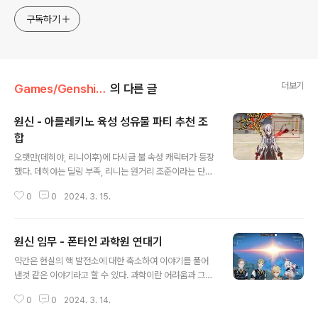
구독하기
더보기
Games/Genshin Impact
의 다른 글
원신 - 아를레키노 육성 성유물 파티 추천 조
합
글 내용
오랫만(데히야, 리니이후)에 다시금 불 속성 캐릭터가 등장
했다. 데히야는 딜링 부족, 리니는 원거리 조준이라는 단점
때문에 많이 사용되지 않는데, 아를레키노는 창을 사용하
0
0
2024. 3. 15.
는 캐릭터로 흑마술사 느낌으로 캐릭터를 만든것으로 판단
된다. 아를레키노는 자신의 생명을 소모하면서 싸우는 캐
릭터로 등장한다. 생명의 계약?을 진행하면 일반 공격이 불
원신 임무 - 폰타인 과학원 연대기
원소 속성 부여를 하여 진행하고, 불 원소 피해 보너스도 기
글 내용
본적으로 적용받는 캐릭터라는 점에서 다른 캐릭터보다 강
약간은 현실의 핵 발전소에 대한 축소하여 이야기를 풀어
력한 일반, 강공격을 제공한다는 점이 눈에 띄는 장점이라
낸것 같은 이야기라고 할 수 있다. 과학이란 어려움과 그속
고 할 수 있다. 혈청계약을 통해서 피해량을 증가시킬 수 있
에서 이익을 쫒는 집단, 그리고 왜곡된 언론등 짧은 내용이
는데, 이를 최대한 높여야하는 피해량이 올라가는 구성이
0
0
2024. 3. 14.
지만, 재미있게 볼 수 있었던 4.1의 메인 이야기라고 할 수
다. 그리고 혈청계약은 원소 전투 사용하여 시작이 가능하
있는 폰타인 과학원 연대기에 대해서 정리해 본다. 기자 클