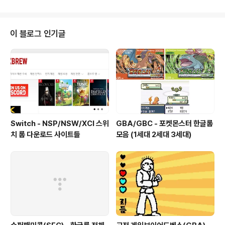
다. 그리고 다시 원소 전투를 사용하거나..
로니아와 연구원 내커가 얘기를 하고 있는 모습을 발견할
수 있다. 데스노스의 부탁으로 과학원까지 가는 길을 호위
해주기로 했다고 하면서 이야기는 시작되는데, 아르케 광
이 블로그 인기글
석과 관련된 이야기가 나온다. 클로니아는 어행자 인터뷰
르 따려고 하지만, 우선 내커씨를 돕기로 한다. 폰타인 과학
원의 행정원 으로 가기 다음 목적지인 행정원으로 이동, 도
착하면, 4.1에 추가된 지역들을 보면서 감탄하는 여행자와
페이몬, 공중에 떠있는 곳은 중..
Switch - NSP/NSW/XCI 스위
GBA/GBC - 포켓몬스터 한글롬
치 롬 다운로드 사이트들
모음 (1세대 2세대 3세대)