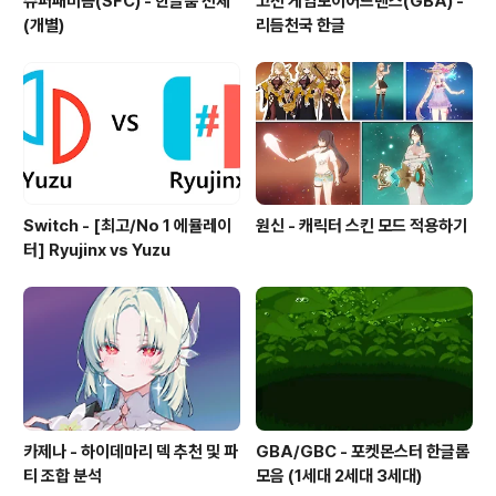
슈퍼패미콤(SFC) - 한글룸 전체
고전 게임보이어드벤스(GBA) -
(개별)
리듬천국 한글
Switch - [최고/No 1 에뮬레이
원신 - 캐릭터 스킨 모드 적용하기
터] Ryujinx vs Yuzu
카제나 - 하이데마리 덱 추천 및 파
GBA/GBC - 포켓몬스터 한글롬
티 조합 분석
모음 (1세대 2세대 3세대)