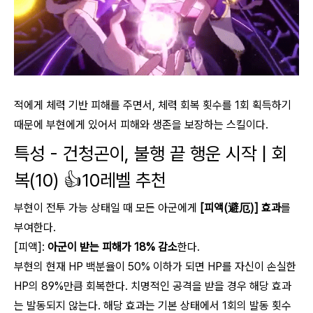
적에게 체력 기반 피해를 주면서, 체력 회복 횟수를 1회 획득하기
때문에 부현에게 있어서 피해와 생존을 보장하는 스킬이다.
특성 - 건청곤이, 불행 끝 행운 시작 | 회
복(10) 👍10레벨 추천
부현이 전투 가능 상태일 때 모든 아군에게
[피액(避厄)] 효과
를
부여한다.
[피액]:
아군이 받는 피해가 18% 감소
한다.
부현의 현재 HP 백분율이 50% 이하가 되면 HP를 자신이 손실한
HP의 89%만큼 회복한다. 치명적인 공격을 받을 경우 해당 효과
는 발동되지 않는다. 해당 효과는 기본 상태에서 1회의 발동 횟수