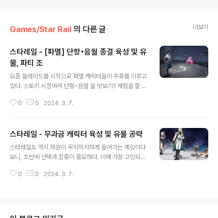
더보기
Games/Star Rail
의 다른 글
스타레일 - [파멸] 단항•음월 종결 육성 및 유
물, 파티 조
글 내용
요즘 블레이드를 시작으로 파멸 캐릭터들이 주류를 이루고
있다. 스토리 시점에서 단항•음월 을 맛보기? 체험을 할 수
있는데, 전투 포인트를 소모해서 강력한 한방을 구사하는
0
0
2024. 3. 7.
소서러 같은 극한 딜러로 가능한 단항•음월. 소서러 컨셉으
로 지식보다는 전투 포인트 손해를 본다는 느낌이라 파멸
컨셉인가 싶은데... 오늘은 단항•음월 이 어디가 어떻게 활
스타레일 - 무과금 캐릭터 육성 및 유물 공략
용하면 좋은지 짧게 정리해보도록 하겠다. 스킬 구성 단항•
글 내용
음월 은 현재 허수 속성의 파멸 5성 으로 1.3에 등장한다.
스타레일도 역시 자원이 무지막지하게 들어가는 게임이다
허수 속성 5성은 공허(디버프)의 웰트가 1타 강사로 활약
보니, 초반에 선택과 집중이 중요하다. 이때 가장 고민되는
하였는데, 단항•음월의 폭발적인 피해량과 고민이 되는 시
부분이 유물은 어떻게 할지와, 캐릭터 육성은 누구를 해야
점이 올 것 같다. 일반 공격 - 연화 | 단일 공격(9) 지정된
0
0
2024. 3. 7.
할지 일 것이다. 그럼 여기서 캐릭터 육성과 유물을 공략할
단일 적에게 2단 공격을 발동하여 단항•음월 공격력 13
때 고려해야 할 것에 대해 간단히 정리해 본다. 1. 초반 캐릭
0%만큼의 허수..
터 육성 초반 캐릭터 육성은 망각의 정원이 현재 스타레일
엔드 컨텐츠이므로, 총 2개를 만들 수 있도록 파티8명을
해주어야 한다. 그리고 각 파티는 다음과 같은 인원이 필요