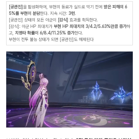
[궁관진]
을 활성화하여, 부현의 동료가 실드로 막기 전에
받은 피해의 6
5%를 부현이 분담
한다. 지속 시간:
3턴
.
[궁관진] 상태의 모든 아군이
[감식]
효과를 획득한다.
[감식]: 아군 HP 최대치가
부현 HP 최대치의 3/4.2/5.63%만큼 증가
하
고,
치명타 확률이 6/8.4/11.25% 증가
한다.
부현이 전투 불능 상태가 되면 [궁관진]도 해제된다