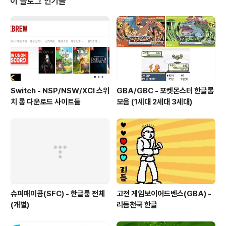
이 블로그 인기글
하다. 파티원 1 파티원2 파티원3 파티원4 탱커(보존) 힐러
(풍요) 단일 딜러(수렵) 광역등 보조(지식,화합등) 탱커(보
존) 힐러(풍요) 광역 딜러(지식) 보조 딜러(화합외 캐릭터)
즉 기본 파티는 되도록 파티 전체를 보호해줄 수 있는 힐러
와 적을 ..
Switch - NSP/NSW/XCI 스위
GBA/GBC - 포켓몬스터 한글롬
치 롬 다운로드 사이트들
모음 (1세대 2세대 3세대)
슈퍼패미콤(SFC) - 한글룸 전체
고전 게임보이어드벤스(GBA) -
(개별)
리듬천국 한글