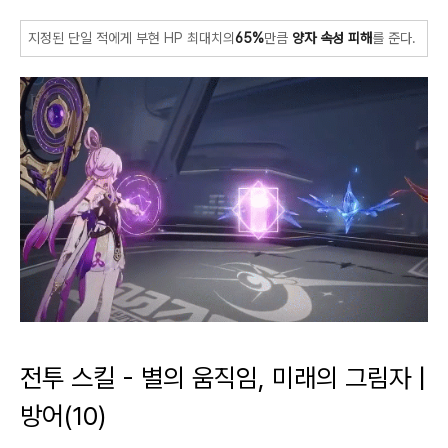
지정된 단일 적에게 부현 HP 최대치의
65%
만큼
양자 속성 피해
를 준다.
전투 스킬 - 별의 움직임, 미래의 그림자 |
방어(10)