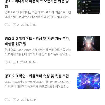
명조 - 리나사타 악몽 에코 오픈하는 쉬운 방
참나무 글씨 가 위치한 6시 방향에 존재한다. 죄수자와 빙
법
고 게임을 하는데, 게임 기준 2시 방향 에 검은색 석상을 가
글 내용
져다 놓고, ESC를 누르면 외부 문이 열리게 된다.(게임 승
명조 2.0 리나사타에는 악몽 에코라고 하여, 기존 1.0 버전
패에 관계없이, 게임 중간중간에 진행할 수 있기 때문에,
에서 주력으로 나왔던 에코들을 보다 2.0에 알맞게 해주는
죄수자가 2시에 있는 흰색 석상을 움직이도록 유도하자.)
에코들이 숨겨져 있다. 이를 찾기 위해서는 조금 고생을 해
작성시간
0
0
2025. 3. 16.
열린 문 끝에 도착하면, 파괴가능한 바위들이 가득하고, 몹
야 하는데, 여기에서 쉽게 각 악몽 에코를 오픈하는 방법을
을 정리하고 나면 이벤..
정리해 보고자 한다.필자도 처음에는 각각 에코의 풀 수 있
는 방법을 인터넷에 검색하였는데, 이렇게 하지 말고 지도
명조 2.0 업데이트 - 의상 및 가면 기능 추가,
의 순례의 꿈 임무를 추척하면 쉽게 해결 할 수 있다. 진행
비행등 신규 맵
기준은 플레이어가 위치한 지역을 기준으로 표시되기 때문
글 내용
에, 만약 필자가 물의 경지로 이동하면, 악몽 에코 출현을
현재 명조 2.0이 2025년 업데이트 될 예정으로 신규 기능
위해서 해결해야 할 순례의 꿈을 표시해 준다. 그리고 지도
이 추가될 예정인데 여기에 의상 및 가면 기능이 들어갈 것
의 순례의 꿈을 마우스로 클릭하면 해결해야 하는 임무로
으로 보인다. 이외에도 비행등 게임 내 큰 업데이트가 많아
작성시간
2
1
2024. 12. 14.
자동 추적이 가능하기 때문에 하나씩 쉽게 에코 해방이 가
상당히 크게 기대되는 바이다. 1. 의상 기능2.0에서는 의상
능해진다.만약 현재 ..
기능이 들어갈 것으로 보인다. 여기에 새해 맞이 금희의 의
상을 무료로 주지 않을까? 라는 희망을 가져 본다. 아무리
명조 2.0 픽업 - 카를로타 속성 및 육성 조합
봐도 신년 이벤트 의상으로 보이는 금희 의상 신선하고 스
글 내용
명조가 1.4에서 2.0으로 업그레이드할 것으로 보인다.2.0
킬 이펙트까지 신경쓴 부분이 매우 마음에 든다. 2. 가면기
이 되면서 다양한 기능과 함께 카를로타도 업데이트 할 것
능부분적으로 의상을 변경할 수 있는데, 가면을 이용한다
으로 보이는데, 여기에서는 카를로타에 대해서 알아보면
는 점이 독특하다는 느낌이다. 캐릭터 별로 착용할 수 있는
서, 2.0에 들어갈 기능들에 대해서 얘기해보고자 한다.20
가면을 제공할 것으로 보인다. 명조 2.0 픽업 - 카를로타
작성시간
0
0
2024. 12. 14.
25년 새해에 업데이트 되는 신규 픽업에는 카를로타와 절
속성 및 육성 조합 3. 비행 기능비행 기능 역시 기존에는 낙