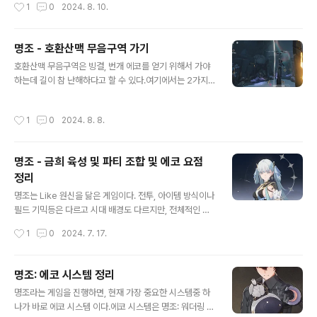
작성시간
1
0
2024. 8. 10.
점도 캐릭터를 추천하는 포인트이다.특성절지의 특성은 다
냈다고 생각된다.장리의 특징이라면, 메인 딜러겸 서포터
음 캐릭터의 공명 스킬의 피해량과 응결 피해 를..
를 겸비한 만능 캐릭터라고 할 수 있다.특히 타격감이 상상
이상으로 일반 공격만 진행해도 다단히트 능력과 공중공격
명조 - 호환산맥 무음구역 가기
을 섞어서 사용하여 상당한 재미를 주는 캐릭터이다. 장리
글 내용
호환산맥 무음구역은 빙결, 번개 에코를 얻기 위해서 가야
를 하다보면, 금희 캐릭터는 민민한 느낌이 날정도이기에,
하는데 길이 참 난해하다고 할 수 있다.여기에서는 2가지
장리 캐릭터에 더 많은 손이 가는 것 어쩔 수 없는 것 같다.
갈 수 있는 방법을 안내하도록 하겠다. 덤으로 결정화 전갈
붉은 머리의 샹크스 처럼 존재 자체로도 매력이 있는 장리
도 얻을 수 있다는 점도 기억하자. 가장 쉬운 방법으로, 호
에 대해서 주요 요점만 정리해 본다.특성금희는 주력기술
작성시간
1
0
2024. 8. 8.
환 광산에서 들어갈 수 있다. 방법은 중간에 초대형 엘리베
이 2가지 있다. 하나는 서포터 처럼 용용 피해 증가와 공명
이터를 중간층으로 하면, 동굴이 12시 방향에 있는데 여기
해방 효과를 다음 캐릭터에게 전..
로 쭉 들어가면 무음구역과 연결된다. 두번째 방법은 무음
명조 - 금희 육성 및 파티 조합 및 에코 요점
구역과 가까운 비콘을 이용해서 가야하는데 길이 바로 연
정리
결되지 않고 산맥 6시 방향에 입구가 있다. 위 두 통로가 서
글 내용
로 연결되는 구조이기 때문에 입구만 안다면 쉽게 찾을 수
명조는 Like 원신을 닮은 게임이다. 전투, 아이템 방식이나
있을 것이다. 찾았다면 비콘을 활성화하는 것도 잊지말자.
필드 기믹등은 다르고 시대 배경도 다르지만, 전체적인 구
조는 원신을 닮았다고 할 수 있다.여기에 또 원신과 비슷한
작성시간
1
0
2024. 7. 17.
부분이 있는데, 원신에서는 집정관, 즉 각 원소의 신이 존재
하는 것 처럼 명조에는 공명자 라는 캐릭터가 존재한다. 공
명자는 타 캐릭터들에 비해 기술적 능력이 우수할 수 밖에
명조: 에코 시스템 정리
없을 것이라는 것이 기존 원신을 통해서 알고 있는 사실인
글 내용
명조라는 게임을 진행하면, 현재 가장 중요한 시스템중 하
데, 명조 역시 공명자는 타 캐릭터 보다 1.2배 정도 더 좋은
나가 바로 에코 시스템 이다.에코 시스템은 명조: 워더링 웨
느낌이다.1.1 버전에 출시한 공명자 금희는 아마도 1.0 버전