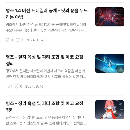
지가 예상된다.카를로타카를로타는 얼음 속성 캐릭터로 권
하산 ..
총을 사용하는 캐릭터로 확인되며, 스킬을 이용해서 장총
명조 1.4 버전 트레일러 공개 - 낮의 문을 두드
을 소환해 특수기를 발동하는 방식이다.일반 공격권총을
리는 야밤
이용해서 일반 공격을 진행하고 마지막에 장총을 소환하여
글 내용
큰 피해량을 주는 방식 전투 스킬공중 제비를 돌면서 사격
명조에서 1.4버전 신규 트레일러를 공개했다. 트레일러의
하여 적에게 돌진하는 돌진기라고 할 수 있다. 슈퍼아머 판
주요내용은 다음과 같다. 5성 카멜리아 등장카멜리아는 한
정이 존재하여 좋은 돌진 및 피해량을 제공할 거라 예상된
손검을 사용하는 캐릭터로 등장할 예정이다.인멸 속성 딜
작성시간
3
3
2024. 11. 4.
다. 궁극기궁극기는 장총으로 큰 범위 피해를..
러가 현재 없기 때문에, 공명자의 뒤를 이어 딜러 역활을 해
줄 것으로 보인다.신규 무기 날카로운 봄을 이용하면 카멜
리아의 성능르 100% 이용할 수 있을 것으로 보인다.4성
명조 - 절지 육성 및 파티 조합 및 에코 요점
루미 등4성은 귀여은 캐릭터 컨셉의 번개를 사용하는 루미
정리
캐릭터이다. 지금은 서포터 보다는 서브 딜러 형태로 출시
글 내용
될 예정으로 하반기 복각을 하는 캐릭터와 함께 등장할 것
명조에서 절지는 서브딜러 이면서 서포터 역활을 하는 첫
으로 예상된다. 1.4 이벤트 메인은 질서를 잃은 꿈의 길인
번째 한정 캐릭터이다.필자 역시 서포터 성격이 강한 캐릭
데, 캐릭터 3명이 필살기를 쓰면, 체인 어택? 과 비슷한 특
터라는 느낌에 절지는 패스할 생각을 하고 있었다. 하지만
작성시간
1
0
2024. 8. 16.
수기 상태가 발동되는 것이 주요한 특징이다. 정식 반영전
실제 출시되고 난 절지는다방면으로 뛰어난 팔방 미인 캐
에 선적용해보는 것인지는 지..
릭터라는 느낌에 주저 없이 캐릭터를 취득하게 되었다.절
지는 파티의 피해량을 증가시키는 것은 물론, 공명 해방이
명조 - 장리 육성 및 파티 조합 및 에코 요점
캐릭터를 바꿔도 유지되면서 피해을 입히는 서브 딜러 캐
정리
릭터라고 할 수 있다. 여기에 공명 스킬은 적들의 공격을 쉽
글 내용
게 회피할 수 있는 회피가 가능한 이동기를 포함하고 있어
장리는 청리산 업데이트로, 임무 동행을 하면서 장리에 대
서 강력한 보스를 공략하는데 큰 도움을 준다는 것이다. 그
한 스토리는 자연스럽게 알 수 있게 된다.화염의 선택을 받
리고 그림체 같은 학의 이펙트와 오로라가 너무 이쁘다는
아, 세상을 구하는... 약간의 진부하지만 스토리는 잘 풀어