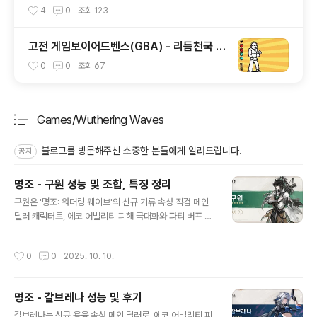
4
0
조회
123
고전 게임보이어드벤스(GBA) - 리듬천국 한
글
0
0
조회
67
Games/Wuthering Waves
분류 전체보기
주요 글 목록
블로그를 방문해주신 소중한 분들에게 알려드립니다.
공지
명조 - 구원 성능 및 조합, 특징 정리
글 내용
구원은 '명조: 워더링 웨이브'의 신규 기류 속성 직검 메인
딜러 캐릭터로, 에코 어빌리티 피해 극대화와 파티 버프 원
딜 역할에 최적화된 설계가 돋보입니다. 특히 갈브레나 및
다른 속성 파티에서 딜러 + 버퍼로 시너지 조합이 뛰어나
작성시간
0
0
2025. 10. 10.
현 메타에서 강력한 딜러 포지션으로 평가받을 것으로 예
상된다.기초 스펙 및 특징속성: 기류무기: 직검주요 역할:
에코 피해 기반 메인 딜러, 강공격과 공명 스킬로 순간 화력
명조 - 갈브레나 성능 및 후기
을 집중시키는 딜 구조크리티컬 및 공명 효율 버프 보유, 스
글 내용
킬과 전용 무기 운용으로 딜 극대화 가능스킬 구성 및 딜 사
갈브레나는 신규 용융 속성 메인 딜러로, 에코 어빌리티 피