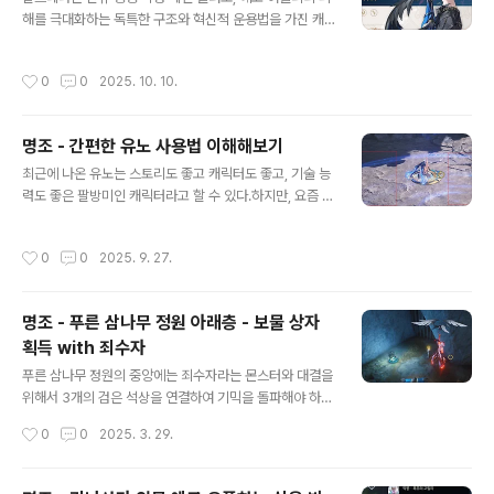
이클공명 스킬, 평타, 변주, 공명 해방 등 스킬 간 연계를 통
해를 극대화하는 독특한 구조와 혁신적 운용법을 가진 캐
한 에코 피해 극대화가 핵심 운영법강력한 에코 어빌리티
릭터입니다. 최근 등장한 만큼 각종 실전 성능, 조합, 딜 사
피해와 동시에 파티 전원의 에코 딜 상승 버프를 제공하여
이클, 성장 효율 등이 다양한 커뮤니티와 영상에서 종합적
작성시간
0
0
2025. 10. 10.
총 딜 기여도 ..
으로 분석되고 있다.기초 스펙 및 핵심 특징속성: 용융(융
융)무기: 권총주요 딜링 방식: 에코 어빌리티 피해 중심, 스
택을 관리하고 한순간에 폭발적인 딜링을 집중시키는 구조
명조 - 간편한 유노 사용법 이해해보기
차별점: 평타로도 공명 회로(스택) 축적이 빠르며, 패턴 숙
글 내용
련도에 따라 기대 성능 편차가 있음스킬 구조 및 딜사이클
최근에 나온 유노는 스토리도 좋고 캐릭터도 좋고, 기술 능
갈브레나는 평타-강공격-에코-공명 해방-강화 딜링 등의
력도 좋은 팔방미인 캐릭터라고 할 수 있다.하지만, 요즘 게
흐름이 주요 사이클[남은 불꽃, 죄의 불꽃] 게이지를 활용
임 기술 설명이 길어지고 복잡해 지다보니, 메카니즘을 이
하여 악마의 자격 상태에 진입, 짧은 시간 동안 경직 저항과
해하는데 오래걸린다.특히 유노는 기술 설명이 길어서 어
작성시간
0
0
2025. 9. 27.
폭발적 딜링이 가능추천 딜..
떻게 사용해야 하는지 조금은 햇갈릴 수 있어서 간단히 요
약해보고자 한다.유노 핵심, 달의 순환 -> 초승달 상태 ->
활시위 + 경계를 넘은 활 시위 -> 보름달 영역달의 순환을
명조 - 푸른 삼나무 정원 아래층 - 보물 상자
사용해서 공격을 진행해야 한다. 그리고 초승달 상태가 메
획득 with 죄수자
인 공격 포인트라고 할 수 있다. 달의 순환이란 쉽게 생각하
글 내용
면, 유노 주변에 푸른 잔물결이 있는 상태를 의미한다.이 상
푸른 삼나무 정원의 중앙에는 죄수자라는 몬스터와 대결을
태가 유노가 공격을 하는 메인 상태이기 때문에 유노가 활
위해서 3개의 검은 석상을 연결하여 기믹을 돌파해야 하는
약하는 상태라고 할 수 있다.달의 순환은 공명 해방을 쓰거
데, 이때 검은 석상이 위치한 방향의 문이 열리게 된다. 여
작성시간
0
0
2025. 3. 29.
나, 공명 스킬을 두번..
기에는 죄수자의 버프를 제거하는 것도 있지만, 추가적인
기믹도 존재하는데, 아래층의 보물 상자 역시 여기에서 얻
을 수 있다.먼저 가운데 탑 아래로 들어가자.들어가는 곳은