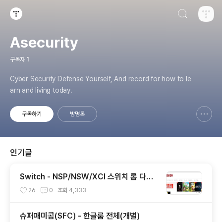
검색하기
티스토리
Asecurity
구독자
1
Cyber Security Defense Yourself, And record for how to le
arn and living today.
구독하기
방명록
신고하기 레이어
열기
인기글
Switch - NSP/NSW/XCI 스위치 롬 다운
로드 사이트들
26
0
조회
4,333
슈퍼패미콤(SFC) - 한글룸 전체(개별)