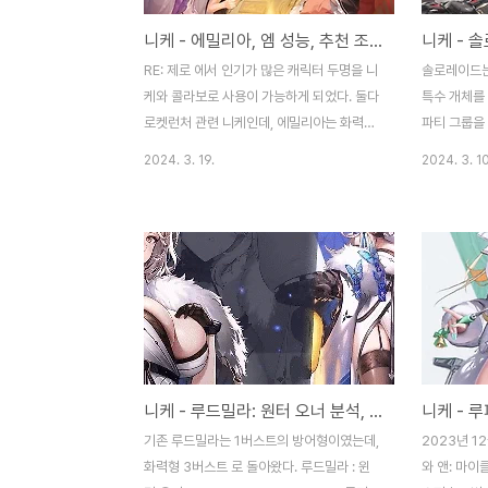
니케 - 에밀리아, 엠 성능, 추천 조합등 후기
RE: 제로 에서 인기가 많은 캐릭터 두명을 니
솔로레이드는
케와 콜라보로 사용이 가능하게 되었다. 둘다
특수 개체를
로켓런처 관련 니케인데, 에밀리아는 화력형
파티 그룹을 
으로, 렘은 지원형(회복), 람(SR)도 지원형
략 포인트는
2024. 3. 19.
2024. 3. 10
으로써 등장할 예정이다. 후기는 3월 21일
을 고려해야
이후에 추가로 작성하도록 하겠다. 업데이트
어느정도 이
는 3월 21일 00:00 부터 진행을 한다고 하
다고 할 수 
니, 아침이면 에밀리아와 렘과 람을 만나볼
를 이용하지
수 있을 것 같다.SSR 캐릭터 [에밀리아]최대
기가 쉽지 
장탄 수에 비례하여 공격 능력이 상승하는 능
해 돌파가 
력을 가지고 있습니다. 버스트 스킬을 사용하
추천한다. 
면 넓은 범위를 공격해 적에게 큰 피해를 줄
를 통해서 진
수 있습니다. - 클래스: 화력형 - 무기: 빙결의
에 대해서 알
니케 - 루드밀라: 원터 오너 분석, 조합등 후기
숨결 (RL) - 코드: 수냉 - 기업: 어브노멀SSR
톰 브링어의
캐릭터 [렘]자신이 가한 대미지에 비례하여
중간에 섞어
기존 루드밀라는 1버스트의 방어형이였는데,
2023년 1
아군을 회복하는 능력을 가..
해주는 것이
화력형 3버스트 로 돌아왔다. 루드밀라 : 윈
와 앤: 마이