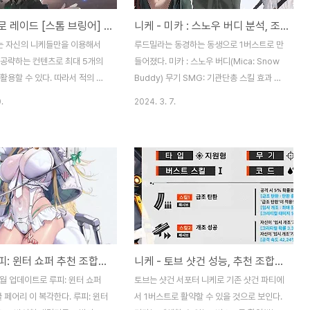
니케 - 솔로 레이드 [스톰 브링어] 초보 공략
니케 - 미카 : 스노우 버디 분석, 조합등 후기
 자신의 니케들만을 이용해서
루드밀라는 동경하는 동생으로 1버스트로 만
 공략하는 컨텐츠로 최대 5개의
들어졌다. 미카 : 스노우 버디(Mica: Snow
활용할 수 있다. 따라서 적의 공
Buddy) 무기 SMG: 기관단총 스킬 효과 아
 물론 적절한 육성과 파티의 조합
군의 해로운 효과를 해제 중첩 가능한 이로운
.
2024. 3. 7.
 하기 때문에 니케 게임에 대해서
효과를 통해 아군의 공격 능력과 방어 능력
해가 된 다음부터 공략이 가능하
상승 의견: 장탄 수 증가가 가장 괜찮아보이
있다. 특히 5단계부터는 여러파티
는 지원형 니케이다. 추가로 최대 20%의 피
 않고서는 초보 지휘관은 돌파하
해량 감소도 제공하는데, 높은 수치는 아니기
않기 때문에 되도록 모의전으로 통
때문에, 다른 데미지 감소 캐릭터와 함께 사
가능한지 확인해보고 진행하기를
용할 때 효과가 볼 수 있을 것으로 보인다. 그
스톰 브링어는 2가지 공략포인트
리고 중첩 가능 이로운 효과를 가지고 있어
행이 가능하고, 각 중요 포인트
서, 본인과 파티원들의 중첩 기술들을 효과적
아보자. 전체적인 공략 방법 스
으로 올려줄 수 있을 것 같다. 조합: 탄창 증가
니케 - 루피: 윈터 쇼퍼 추천 조합등 사용 후기
니케 - 토브 샷건 성능, 추천 조합등 후기
 경우 강력한 빔포? 공격을 중간
효과가 발동되면 파티 전체에게 40% 증가
서 사용하기 때문에, 이때 회피를
가 유지시간이 있는게 아닌 지속이기 때문에
2월 업데이트로 루피: 윈터 쇼퍼
토브는 샷건 서포터 니케로 기존 샷건 파티에
 좋다고 하지만, 피해를 들어오는
괜찮은 효과이기 때문에, 스킬효과가 나쁘지
클 페어리 이 복각한다. 루피: 윈터
서 1버스트로 활약할 수 있을 것으로 보인다.