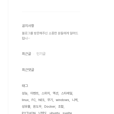
공지사항
블로그를 방문해주신 소중한 분들에게 알려드
립니⋯
최근글
인기글
최근댓글
태그
성능
이벤트
스위치
액션
스타레일
linux
FC
NES
무기
windows
니케
성유물
윈도우
Docker
조합
PYTHON
닌텐도
ubuntu
svelte