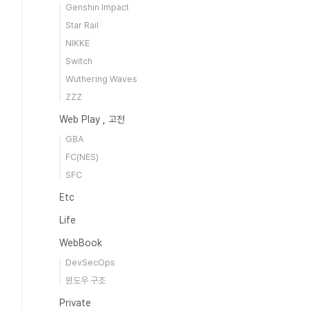
Genshin Impact
Star Rail
NIKKE
Switch
Wuthering Waves
ZZZ
Web Play , 고전
GBA
FC(NES)
SFC
Etc
Life
WebBook
DevSecOps
윈도우 구조
Private