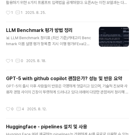
활용하기 위한 6가지 프롬프트 입력법을 공개하였다. 오픈AI는 이전 모델과는 다른
방식으로 접근할 것을 권장하며, 모델이 능동적으로 업무를 처리하도록 만들면서도
작성시간
1
1
2025. 8. 25.
불필요한 작업까지 처리하지 않도록 균형을 맞추는 것이 핵심이라고 설명한다. GPT
-5가 다양한 도메인에서 뛰어난 성능을 발휘할 것으로 기대하지만, 모델 학습 및 실
제 작업 적용 경험을 바탕으로 모델 출력의 품질을 극대화하기 위한 프롬프트 팁을
LLM Benchmark 평가 방법 정리
다룬다고 밝혔다. 특히 개발자를 염두에 두고 GPT-5를 개발하였으며, 에이전트 역
글 내용
📊 LLM Benchmark 정리표 (최신 기준)카테고리 Benc
할에 초점을 맞추었다고 전한다. 원본은 아래에서 확인이 가능하다.https://comm
hmark 이름 설명 평가 항목🧾 지시 이행 평가IFEval25
unity.openai.com/t/prompting-t..
종의 검증 가능한 지시문 기반 평가. 예: "400자 이상", "특
정 키워드 포함"형식 준수, 제약 조건 이행, 구조화된 출력
작성시간
1
0
2025. 8. 18.
🧠 고난도 추론 평가BBH (BIG-Bench Hard)BIG-Ben
ch 중 인간보다 성능 낮았던 23개 고난도 태스크고차원
추론, CoT 효과 분석🧮 수학 평가MATH (Minerva 버
GPT-5 with github copilot 괜찮은가? 성능 및 반응 요약
전)고등학교~대학 수준 수학 문제. 4-shot, 생성형 평가
글 내용
수학적 사고, 단계적 추론📚 과학 지식 평가GPQA (Gra
GPT-5의 출시 이후 사람들의 반응은 극명하게 엇갈리고 있으며, 기술적 진보와 사
duate-Level Physics QA)대학원 수준의 물리학 문제.
용자 경험 사이의 긴장이 뚜렷하게 드러나고 있다.아래에 다양한 관점에서 정리해 보
0-shot, 선택형고급 물리 지식, 논리적 추론🧠 멀티스킬
면 다음과 같다.필자도 실제 사용해보니, 윈드서프나 커서와 같이 문서 업데이틑 물
평가MUSR..
론 테스트용 파일도 척척 생생해서 실행까지 해주는 부분이, 전반적인 코드 생성을
작성시간
0
4
2025. 8. 12.
해내는 능력이 강해진것으로 보인다.어떻게 보면, 윈드서프나 커서에게 밀리던 1세
대형태의 채팅을 벋어나 적극적으로 파일 생성과 코드 생성에 참여된 느낌이다.기존
에 그만큼 강력해졌다고 생각이들고, 주요 강점은 아래와 같다.주요 포인트GPT-5
Huggingface - pipelines 설치 및 사용
의 정의와 구조트랜스포머 기반의 최신 모델로, 인간 수준의 텍스트 생성 능력을 갖
글 내용
춤.파라미터 수와 학습 데이터가 GPT-4보다 훨씬 많음.기억 기능세션..
Hugging Face 에서 제공하는 pipelines는 간편하게 AI를 무료로 이용할 수 있는