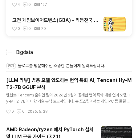
4
0
조회
127
고전 게임보이어드벤스(GBA) - 리듬천국 한
글
0
0
조회
70
Bigdata
분류 전체보기
주요 글 목록
블로그를 방문해주신 소중한 분들에게 알려드립니다.
공지
[LLM 리뷰] 범용 모델 압도하는 번역 특화 AI, Tencent Hy-M
T2-7B GGUF 분석
글 내용
텐센트(Tencent) 훈위안 팀이 2026년 5월에 공개한 번역 특화 대형 언어 모델 H
y-MT2-7B에 대한 기술 분석 보고서입니다. 본 포스팅에서는 개인 PC 등 로컬 환
경에서 가볍고 빠르게 실행할 수 있도록 양자화된 GGUF 파일 형식을 중심으로 핵
작성시간
0
0
2026. 5. 29.
심 성능과 실사용 평을 정리했습니다.💡 요약: "Fast-Thinking" 추론 기법을 탑재
하여 7B 크기임에도 수백억 파라미터급 범용 모델과 대등한 번역 품질을 보여주는
다국어 기계 번역 특화 모델입니다.1. 모델 개요 및 핵심 아키텍처Architecture공식
AMD Radeon/ryzen 에서 PyTorch 설치
명칭: Hy-MT2 (Hunyuan Machine Translation 2)개발사: 텐센트 훈위안(Ten
및 LLM 구동 가이드 (7.2.1)