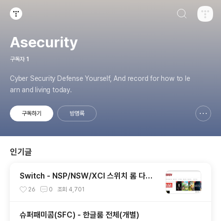
검색하기
티스토리
Asecurity
구독자
1
Cyber Security Defense Yourself, And record for how to le
arn and living today.
구독하기
방명록
신고하기 레이어
열기
인기글
Switch - NSP/NSW/XCI 스위치 롬 다운
로드 사이트들
26
0
조회
4,701
슈퍼패미콤(SFC) - 한글룸 전체(개별)