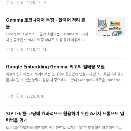
작성시간
0
0
2025. 12. 19.
즈, RDNA3.x 내장 GPU 기준의 일반적인 단계이다.1. 사전 준비 사항Windows 1
1은 22H2 이상, 최신 업데이트 적용 상태 권장.[1]AMD Ryzen AI 지원 APU(예:
Ryzen AI Max/300 시리즈)와 RDNA3/3.5 계열 GPU가 장착된 시스템.로컬 디
Gemma 토크나이저 특징 - 한국어 처리 효
스크에 최소 수십 GB 이상 여유 공간(모델 다운로드용)과 안정적인 인터넷 연결이
율
필요하다.2. AMD 드라이버 및 HIP SDK 설치AMD 공식..
글 내용
Google의 Gemini 모델과 호환되는 Gemma 토크나이
저는 공개된 토크나이저 중 하나로, 이를 통해 비공개 Ge
mini 토크나이저의 일부 구조를 유추할 수 있다. Tokeniz
작성시간
0
0
2025. 10. 21.
er Github 링크 아래는 Gemma 토크나이저의 주요 특
징을 나열 하였다.1. SentencePiece 기반- Gemma 토
크나이저는 SentencePiece를 기반으로 구현되어 있다.
Google Embedding Gemma: 최고의 임베딩 모델
- SentencePiece는 언어에 독립적인 토크나이저로, 사
글 내용
빠르게 진화하는 AI 세계에서는 인터넷에 끊임없이 연결되지 않고도 로컬에서 정보
전 토큰 분할(pre-tokenization)을 하지 않고 바로 텍스
를 처리할 수 있는 능력이 점점 더 중요해지고 있다.Google의 새로운 Embeddin
트를 처리한다.SentencePiece는 Google에서 개발한
gGemma는 이러한 방향으로 나아가는 중요한 흐름으로 로컬/오프라인 오픈소스
서브워드 기반 토크나이저 불규칙한 언어 변화에 강해서,
AI 임베딩 모델을 제공한다.1. EmbeddingGemma란 무엇인가?EmbeddingG
한국어를 포함한 멀티모달 모델에서 널리 사용되며, Gemi
작성시간
0
0
2025. 9. 10.
emma는 Google의 Gemini 아키텍처 기반으로 개발된 오픈소스 모델로 기본적
ni/Gemma에서도 활용된다.2..
으로 텍스트에 대한 고품질 수치적 표현(임베딩)을 제공하는데 목적이 있다.임베딩
(Embedding) 생성에 특화되어 있으며, 검색, 추천, 의미 기반 매칭 을 위한 임베딩
'GPT-5'를 코딩에 효과적으로 활용하기 위한 6가지 프롬프트 입
작업에 활용이 가능하다.모델 크기: 300M의 파라메터로 메모리 200MB 정도를 사
력법을 공개
용하는 소형 모델로 온디바이스 특히 ..
글 내용
오픈AI는 개발자를 위한 '코딩 에이전트'로 설계된 'GPT-5'를 코딩에 효과적으로