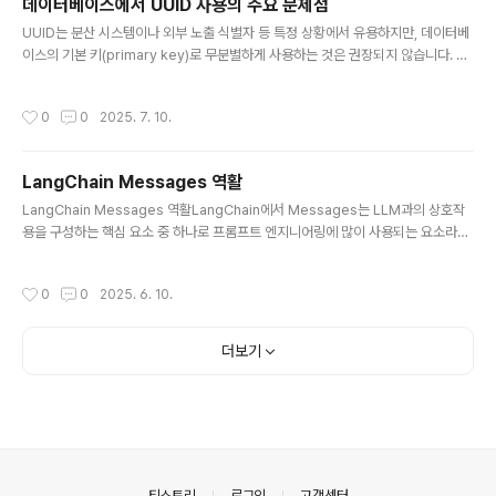
데이터베이스에서 UUID 사용의 주요 문제점
다.여기에 다시 효과적인 를추론 능력 향상도 큰 부분은 E2
글 내용
UUID는 분산 시스템이나 외부 노출 식별자 등 특정 상황에서 유용하지만, 데이터베
HQA (Easy-to-Hard QA), CRAWLQA (크롤링 기반
이스의 기본 키(primary key)로 무분별하게 사용하는 것은 권장되지 않습니다. 성
QA) 를 이용해서 훈련을 아래는 논문 내용을 요약해본 오
능, 저장 공간, 관리 효율성 측면에서 충분히 고려한 후에 사용해야 하며, 대안으로는
디오이다. 한번 들어보면 논문이해에 큰 도움이 될 것 이다.
순차적인 정수형 PK 또는 정렬 가능한 UUID를 사용하는 것이 좋습니다.이유는 다
1. 주요 목표 및 배경본 연구 "WebDancer: Towards A
작성시간
0
0
2025. 7. 10.
음과 같습니다.UUID 사용의 주요 문제점성능 저하UUID는 일반적으로 16바이트(1
utonomous Informati..
28비트)로, 전통적인 정수형(4~8바이트)보다 크기가 큽니다. 이로 인해 인덱스 크
기가 커지고, 디스크 I/O와 메모리 사용량이 증가해 쿼리 성능이 저하될 수 있습니다.
LangChain Messages 역활
특히 클러스터형 인덱스(primary key index)로 UUID를 사용할 경우, 값이 무작
글 내용
위로 생성되어 데이터가 테이..
LangChain Messages 역활LangChain에서 Messages는 LLM과의 상호작
용을 구성하는 핵심 요소 중 하나로 프롬프트 엔지니어링에 많이 사용되는 요소라고
할 수 있다. 특히 LangChain의 ChatMessage 시스템은 다양한 역할(role)을 가
진 메시지를 통해 대화의 흐름과 문맥을 명확하게 정의할 수 있는데, 각 역활은 다음
작성시간
0
0
2025. 6. 10.
과 같다. SystemMessage역할: 모델의 동작 방식을 지시하거나 설정하는 메시지
예시: "당신은 친절한 영어 튜터입니다."용도: 모델의 톤, 스타일, 태도 등을 설정할
때 사용HumanMessage역할: 사용자가 모델에게 보내는 메시지예시: "이 문장을
더보기
영어로 번역해줘."AIMessage역할: 모델이 사용자에게 응답한 메시지예시: "Sur
e! Here'..
의안내
티스토리
로그인
고객센터