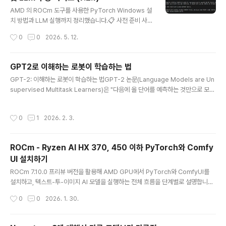
cent Hunyuan) 연구팀파라미터 사이즈: 70억 (7B)지원 언어: 한국어, 중..
글 내용
AMD 의 ROCm 도구를 사용한 PyTorch Windows 설
치 방법과 LLM 실행까지 정리했습니다.📋 사전 준비 사항
필수 요구사항Python 3.12 이상 (필수)AMD 그래픽 드
작성시간
0
0
2026. 5. 12.
라이버: 버전 26.2.2 이상AMD 공식 다운로드 페이지🚀
설치 방법 (PIP 사용)단계 1: ROCm SDK 설치CMD 또는
PowerShell 에서 다음 명령 실행:CMD:cmdpip instal
GPT2로 이해하는 로봇이 학습하는 법
l --no-cache-dir ^ https://repo.radeon.com/roc
글 내용
GPT-2: 이해하는 로봇이 학습하는 법GPT-2 논문(Language Models are Un
m/windows/rocm-rel-7.2.1/rocm_sdk_core-7.2.1
supervised Multitask Learners)은 "다음에 올 단어를 예측하는 것만으로 모든
-py3-none-win_amd64.whl ^ https://repo.radeo
문제를 풀 수 있다"는 것을 증명했습니다.1. Encode: 입력을 숫자로 바꾸는 세부 과
n.com/rocm/windows/rocm-rel-7.2.1/rocm_sd..
정단순한 숫자가 아니라, 단어의 의미와 위치를 결합하는 과정입니다.(1) BPE (Byt
작성시간
0
1
2026. 2. 3.
e Pair Encoding)GPT-2는 단어를 무작정 쪼개지 않고, 가장 자주 나타나는 문자
쌍을 하나로 합쳐서 어휘 사전(Vocab)을 만듭니다. (약 50,257개 토큰)(2) 코드
구현: Embedding & Position# 768차원의 숫자로 변환하는 과정self.wte = n
ROCm - Ryzen AI HX 370, 450 이하 PyTorch와 Comfy
n.Embedding(vocab_size, n_emb..
UI 설치하기
글 내용
ROCm 7.10.0 프리뷰 버전을 활용해 AMD GPU에서 PyTorch와 ComfyUI를
설치하고, 텍스트‑투‑이미지 AI 모델을 실행하는 전체 흐름을 단계별로 설명합니다.
필수 조건지원되는 AMD GPU (Radeon™ Instinct, Radeon™ Pro, Radeon™
작성시간
0
0
2026. 1. 30.
RDNA 기반) Linux 배포판 (Ubuntu 22.04, RHEL 9 등) 혹은 Windows 10/11
Python 3.9 이상 및 pipDocker (선택 사항, 이미지 Pull을 위한)1. Python 가상
환경 준비시스템 전체에 영향을 주지 않도록 별도의 가상환경을 생성합니다.pytho