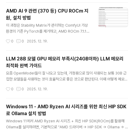
a 또는 DPM++ 2M Karras메모리 소모가 적은 samplerResolution512 × 51
2 (기본) → 640 × 640 (가능하면)해상도가 클수록 VRAM 사용량 ↑Batch size
AMD AI 9 관련 (370 등) CPU ROCm 지
1여러 이미지를 동시에 생성하면 메모리 급증PrecisionFP16 (자동)FP32 대비 절
원, 설치 방법
반의 메모리 사용ModelStable Diffusion 1.5 ..
글 내용
이 과정은 Stability Matrix가 관리하는 ComfyUI 가상
환경의 기존 PyTorch를 제거하고, AMD ROCm 7.1.1을
지원하는 전용 버전으로 교체하는 작업이다.AMD ROCm
작성시간
0
0
2025. 12. 19.
7.1.1 버전은 기존에 지원하지 않던 모델을 다수 지원해주기
시작하면서 UMPC 뿐만이 아니라, 가성비 노트북등에서
도 AI 성능을 보다 끌어 올릴 수 있게 된다.📋 1. 사전 준비
LLM 28B 모델 GPU 메모리 부족시(24GB이하) LLM 메모리
(Prerequisites)설치를 시작하기 전에 다음 두 가지가 반
최적화 완벽 가이드
드시 준비되어야 합니다.일반적인 Adrenalin Edition이
글 내용
아닌, PyTorch 전용 프리뷰 드라이버가 필요하다.다운로
요즘 OpenModel들이 잘 나오고 있는데, 가정용으로 많이 사용되는 보통 30B 근
드: AMD 공식 웹사이트에서 "AMD Software PyTorc
접한 모델들을 사용하는 것이 효율적으로 좋은 것으로 판단된다. 이때 어떻게 메모리
h on Windows Edition 7.1.1" (버전 25.20.01...
를 효율적으로 사용할 수 있는지를 확인해보고자 한다.여기에서 사용해볼만한 그래
작성시간
0
0
2025. 12. 19.
픽 카드는 랩탑 그래픽 카드 기준으로 다음과 같다.- Geforce RTX 4090 (24G
B)- Geforce RTX 5090 (24GB)- AMD AI 300시리즈 (온보드 메모리 64GB
이상인 모델부터 32GB 이상 iGPU 사용이 가능) - 온보드 메모리 64GB(32GB)
Windows 11 - AMD Ryzen AI 시리즈를 위한 최신 HIP SDK
- 온보드 메모리 128GB(92GB) 가장 먼저 28B 모델이라고 가정하고 GPU 메모
로 Ollama 설치 방법
리 요구량을 개산해 보았다.28B 모델 GPU 메모리 요구사항 계산추론 모드 (Infer..
글 내용
Windows 11에서 AMD Ryzen AI 시리즈 + 최신 HIP SDK(ROCm)를 활용해
Ollama를 설치하려면, 기본적으로 “AMD 드라이버 → HIP SDK → Ollama → R
OCm 라이브러리 점검” 순서로 진행하면 된다. 아래는 Ryzen AI Max/300 시리