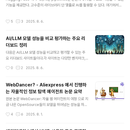
기능을 제공한다. 고수준의 라이브러리 단 몇줄로 AI를 활용할 수 있다. 여기에서는
어떻게 이용할 수 있는지 설치 부터 대표적인 이용 방법을 정리해본다.1. 라이브러리
설치!pip install -q --upgrade torch==2.5.1+cu124 torchvision==0.20.1
작성시간
5
3
2025. 8. 6.
+cu124 torchaudio==2.5.1+cu124 --index-url https://download.pytor
ch.org/whl/cu124!pip install -q --upgrade transformers==4.48.3 data
sets==3.2.0 diffusers최신 버전의 PyTorch 및 관련 라이브러리 설치 (c..
AI/LLM 모델 성능을 비교 평가하는 주요 리
더보드 정리
글 내용
다음은 AI/LLM 모델 성능을 비교하고 평가할 수 있는 주
요 리더보드 사이트들이다.각 사이트는 다양한 벤치마크,
가격, 속도, 컨텍스트 길이 등을 기준으로 모델을 분석한다.
작성시간
0
2
2025. 8. 6.
🏆 1. LLM Stats특징: 실시간 업데이트되는 리더보드로,
모델별 성능, 가격, 컨텍스트 길이, 멀티모달 지원 여부 등
을 비교 가능.벤치마크: GPQA, MMLU, HumanEval, D
WebDancer? - Aliexpress 에서 진행하
ROP, SWE-Bench, MMMU 등.모델 예시: GPT-4.5,
는 자율적인 정보 탐색 에이전트 논문 요약
Claude 3.7, Gemini 2.5, Llama 4, DeepSeek 등.추
글 내용
가 기능: Playground에서 모델 직접 테스트 가능, API 가
원본 논문 WebDancer: 자율 웹 에이전트의 여정 으로 지
격 비교도 제공.📊 2. Artificial Analysis특징: 100개 이
금 나온 OpenSource들의 모델을 뛰어넘는 성능을 자랑
상의 모델을 다양한 기준(지능, 속도, 가격, 컨..
한다.WebDancer 논문을 보면, 최근 LLM에 많이 들어가
작성시간
4
6
2025. 8. 1.
고 있는 ReAct, 답변전에 먼저 추론(생각)을 하고 이를 통
해 행동하고, 관찰하고 다시 다음을 생각하도록 하는 스스
로 보다 강력한 학습을 할 수 있도록 구성한 강력한 모델이