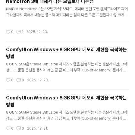
Nemotron 3에 대해서 다른 모델보다 다른점
n -m venv rocm-envsource rocm-env/bin/activate # Linux/macOS#
글 내용
NVIDIA Nemotron 3는 “모델 자체”보다도, 데이터·훈련 포맷·엔터프라이즈 파이
.\rocm-env\Scr..
프라인까지 묶어서 내놓는 풀스택 패키지라는 점이 다른 오픈 모델들과 가장 크게 다
르다.​1. 모델 계열과 아키텍처 포지션Nemotron 3는 Nano/Ultra 등 여러 스케일
로 구성된 패밀리로, 엔터프라이즈·에이전트용을 겨냥한 기본/추론/코드 특화 변형
작성시간
0
1
2025. 12. 23.
까지 포함하는 “기반 모델 군”이다.​기존 Nemotron‑3‑8B 같은 버전은 표준 디코
더‑온리 Transformer지만, 최신 Nemotron 3에서는 하이브리드 Transforme
r‑Mamba + MoE 구조가 도입되어, 토큰당 활성 파라미터를 줄이면서 긴 컨텍스
ComfyUI on Windows + 8 GB GPU 메모리 제한을 극복하는
트와 추론 효율을 동시에 노린다.​같은 세대의 Llama 3.1, Qwen3, DeepSeek 등
방법
은 ..
글 내용
8 GB VRAM은 Stable Diffusion 시리즈 모델을 실행하는 데는 충분하지만, 고해
상도, 고품질 옵션을 동시에 켜면 금 금 메모리 부족(Out‑of‑Memory) 문제가 발
생할 수 있다. 아래에 실제 적용 가능한 설정 순서와 추가 팁을 정리했으니, 단계별로
작성시간
0
0
2025. 12. 23.
따라해 보세요.1️⃣ 기본 설정 – “안전하게 시작하기”설정권장값이유SamplerEuler
a 또는 DPM++ 2M Karras메모리 소모가 적은 samplerResolution512 × 51
2 (기본) → 640 × 640 (가능하면)해상도가 클수록 VRAM 사용량 ↑Batch size
ComfyUI on Windows + 8 GB GPU 메모리 제한을 극복하는
1여러 이미지를 동시에 생성하면 메모리 급증PrecisionFP16 (자동)FP32 대비 절
방법
반의 메모리 사용ModelStable Diffusion 1.5 ..
글 내용
8 GB VRAM은 Stable Diffusion 시리즈 모델을 실행하는 데는 충분하지만, 고해
상도, 고품질 옵션을 동시에 켜면 금 금 메모리 부족(Out‑of‑Memory) 문제가 발
생할 수 있다. 아래에 실제 적용 가능한 설정 순서와 추가 팁을 정리했으니, 단계별로
작성시간
0
0
2025. 12. 21.
따라해 보세요.1️⃣ 기본 설정 – “안전하게 시작하기”설정권장값이유SamplerEuler