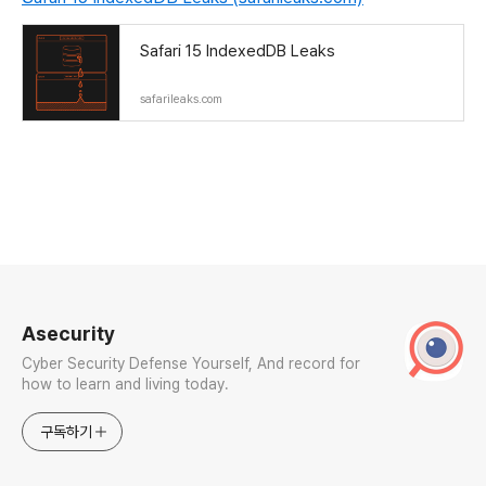
Safari 15 IndexedDB Leaks
safarileaks.com
로그 정보
Asecurity
Cyber Security Defense Yourself, And record for
how to learn and living today.
구독하기