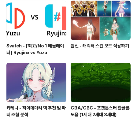
Switch - [최고/No 1 에뮬레이
원신 - 캐릭터 스킨 모드 적용하기
터] Ryujinx vs Yuzu
카제나 - 하이데마리 덱 추천 및 파
GBA/GBC - 포켓몬스터 한글롬
티 조합 분석
모음 (1세대 2세대 3세대)