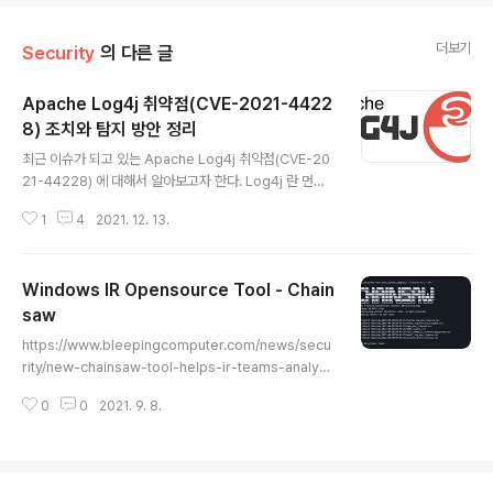
더보기
Security
의 다른 글
Apache Log4j 취약점(CVE-2021-4422
8) 조치와 탐지 방안 정리
글 내용
최근 이슈가 되고 있는 Apache Log4j 취약점(CVE-20
21-44228) 에 대해서 알아보고자 한다. Log4j 란 먼저
Log4j 가 무엇인지 간단히 소개해 보면, Log4j는 Java
1
4
2021. 12. 13.
에서 사용하는 로그 생성 모듈이다. 쉽게 말하면, Log를 생
성할 때 사용하는 라이브러리로써 로그를 생성하는 포맷등
을 쉽게 생성하고 양식을 표준화 할 수 있기 때문에, 아래글
Windows IR Opensource Tool - Chain
과 같이 정부 공통 가이드가 있을 정도로 대부분의 Java
개발시 사용하는 기본 모듈과 같다. Log4j – Apache Lo
saw
글 내용
g4j 2 에서 자세한 이용 방법은 나와 있다. Log4j의 정의,
https://www.bleepingcomputer.com/news/secu
개념, 설정, 사용법 정리 (tistory.com) CVE-2021-44
rity/new-chainsaw-tool-helps-ir-teams-analyz
228 취약점은 CVE-2021-44228 취약점은 원격 코드
e-windows-event-logs/ New Chainsaw tool hel
실행이 가능한 취..
0
0
2021. 9. 8.
ps IR teams analyze Windows event logs Incide
nt responders and blue teams have a new tool
called Chainsaw that speeds up searching throu
gh Windows event log records to identify threat