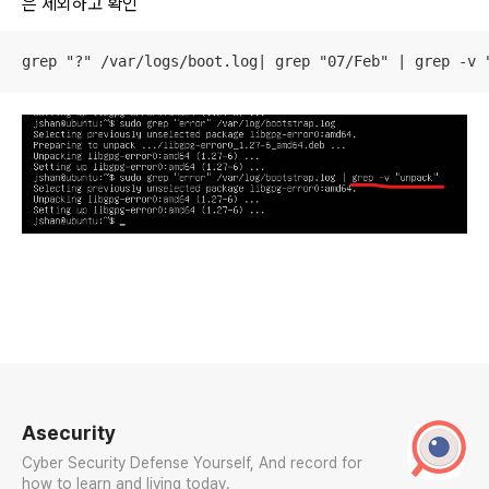
은 제외하고 확인
grep "?" /var/logs/boot.log| grep "07/Feb" | grep -v 
로그 정보
Asecurity
Cyber Security Defense Yourself, And record for
how to learn and living today.