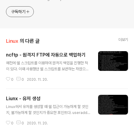
구독하기
더보기
Linux
의 다른 글
ncftp - 원격지 FTP에 자동으로 백업하기
글 내용
예전에 쉘 스크립트를 이용하여 원격지 백업을 진행한 적
이 있다. 이때 사용했던 쉘 스크립트를 보관하는 차원으로
글을 남긴다. 원격지 FTP 백업을 위해 사용한 도구는 ncft
0
0
2020. 11. 20.
p 으로 GUI없이 command line을 유저/비밀번호 입력
이 가능해 자동화 작업에 유용하다. ncftp 설치는 apt-ge
t을 이용해 가능하다. $sudo apt-get install ncftp ncf
Liunx - 유저 생성
tp를 입력하면 ncftp 쉘로 접근해 ftp client 기능을 수행
글 내용
하고, ncftpput을 입력하면 command line으로 구동할
Linux에서 유저를 생성할 때 쉘 접근이 가능하게 할 것인
수 있다. 이외에도 다양한 옵션이 있으니, ftp 업로드와 같
지, 불가능하게 할 것인지가 중요한 포인트다. useradd -
은 작업이 있다면 유용하게 활용할 수 있다. #!/bin/bash
d /bin/bash -s /bin/sbin/nologin 유저명 -d 홈 디렉
##함수 지정 부분 현재 년도와월,일을 시간뒤에 표시가 된
0
0
2020. 11. 20.
토리 지정 -s 사용 쉘 지정 /bin/false 은 쉘 접근이 거부
다. exp..
된다 쉘 접속이 필요할 경우 유저명을 입력하면 기본적으