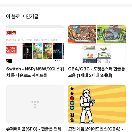
로 쉘 접근이 가능하도록 구성된다. 만약 접근 홈 디렉토리
나 쉘을 지정하고자 한다면, -d, -s 옵션을 사용할 수 있다.
useradd 유저명 또는 useradd -d /home/lwg -s /bi
이 블로그 인기글
n/bash 유저명 -d 홈 디렉토리 지정 -s 사용 쉘 지정 /bi
n/csh 은 사용을 허가함이다 메일서버르 사용하는 경우 유
저는 -S를 통해 쉘 로그인은 불가능하지만, 메일 사용이 가
능하도..
Switch - NSP/NSW/XCI 스위
GBA/GBC - 포켓몬스터 한글롬
치 롬 다운로드 사이트들
모음 (1세대 2세대 3세대)
슈퍼패미콤(SFC) - 한글룸 전체
고전 게임보이어드벤스(GBA) -