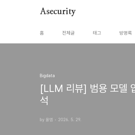
본문 바로가기
Asecurity
홈
전체글
태그
방명록
Bigdata
[LLM 리뷰] 범용 모델 압
석
by 올엠
2026. 5. 29.