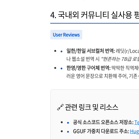
4. 국내외 커뮤니티 실사용 
User Reviews
일한/한일 서브컬처 번역:
레딧(r/Lo
나 웹소설 번역 시
"현존하는 7B급 로
한영/영한 구어체 번역:
딱딱한 직역체
러운 영어 문장으로 치환해 주어, 기존
🔗 관련 링크 및 리소스
공식 소스코드 오픈소스 저장소:
T
GGUF 가중치 다운로드 주소:
Hug