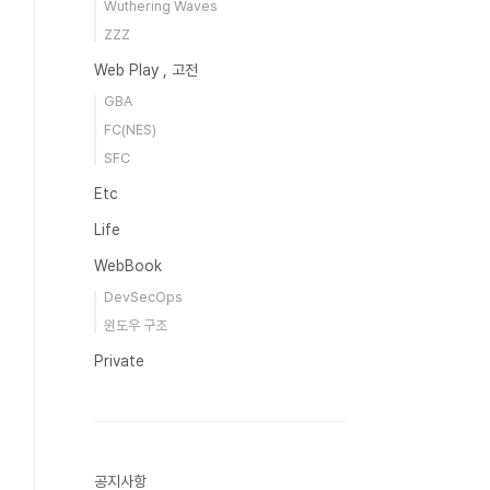
Wuthering Waves
ZZZ
Web Play , 고전
GBA
FC(NES)
SFC
Etc
Life
WebBook
DevSecOps
윈도우 구조
Private
공지사항