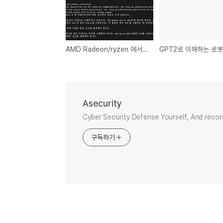
AMD Radeon/ryzen 에서 PyTorch 설치 및 LLM 구동 가이드 (7.2.1)
Asecurity
Cyber Security Defense Yourself, And record
구독하기