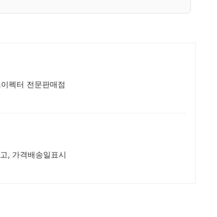
U3 보스이펙터 전문판매점
재고, 가격배송일표시