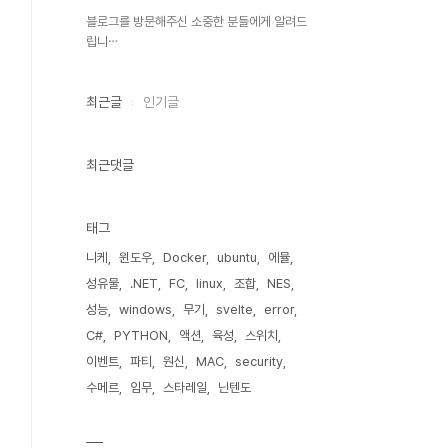
블로그를 방문해주신 소중한 분들에게 알려드
립니⋯
최근글
인기글
최근댓글
태그
니케
윈도우
Docker
ubuntu
에뮬
성유물
.NET
FC
linux
조합
NES
성능
windows
무기
svelte
error
C#
PYTHON
액션
육성
스위치
이벤트
파티
원신
MAC
security
수메르
임무
스타레일
닌텐도