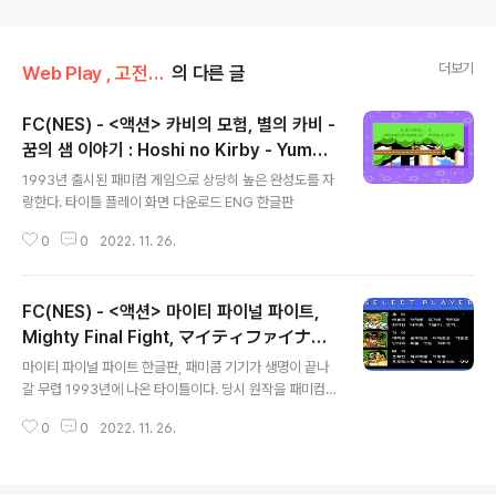
더보기
Web Play , 고전/FC(NES)
의 다른 글
FC(NES) - <액션> 카비의 모험, 별의 카비 -
꿈의 샘 이야기 : Hoshi no Kirby - Yume
글 내용
no Izumi no Monogatari, Kirby's Adv
1993년 출시된 패미컴 게임으로 상당히 높은 완성도를 자
enture, 星のカービィ 夢の泉の物語
랑한다. 타이틀 플레이 화면 다운로드 ENG 한글판
0
0
2022. 11. 26.
FC(NES) - <액션> 마이티 파이널 파이트,
Mighty Final Fight, マイティファイナル
글 내용
ファイト
마이티 파이널 파이트 한글판, 패미콤 기기가 생명이 끝나
갈 무렵 1993년에 나온 타이틀이다. 당시 원작을 패미컴
용으로 재현하는건 패미컴 성능상 불가능했기에 패미컴만
0
0
2022. 11. 26.
의 오리지날 게임을 만들었다. 그래서 패미컴에서 인기가
상당했다. 타이틀 플레이 장면 다운로드 ENG 한글판