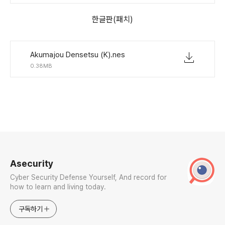
한글판(패치)
Akumajou Densetsu (K).nes
0.38MB
로그 정보
Asecurity
Cyber Security Defense Yourself, And record for
how to learn and living today.
구독하기