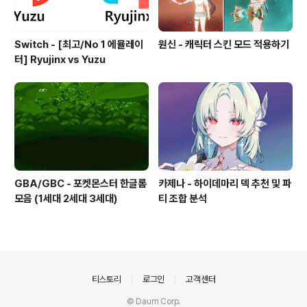
Switch - [최고/No 1 에뮬레이
원신 - 캐릭터 스킨 모드 적용하기
터] Ryujinx vs Yuzu
GBA/GBC - 포켓몬스터 한글롬
카제나 - 하이데마리 덱 추천 및 파
모음 (1세대 2세대 3세대)
티 조합 분석
의안내
티스토리
로그인
고객센터
© Daum Corp.