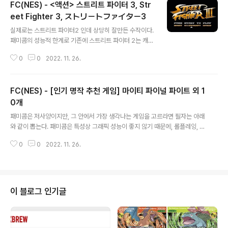
FC(NES) - <액션> 스트리트 파이터 3, Str
eet Fighter 3, ストリートファイター3
글 내용
실제로는 스트리트 파이터2 인데 상당히 잘만든 수작이다.
패미콤의 성능적 한계로 기존에 스트리트 파이터 2는 캐릭
터가 4명 뿐이지만, 여기에서는 9명을 사용할 수 있다. 그
0
0
2022. 11. 26.
리고 다른 패미콤 격투 게임과 다르게 상당히 게임성이 좋
다. 실제 캠콤에서 만들지 않은 해적판이지만, 더 잘 만든
수작이다. 타이틀 플레이화면 다운로드
FC(NES) - [인기 명작 추천 게임] 마이티 파이널 파이트 외 1
0개
글 내용
패미콤은 저사양이지만, 그 안에서 가장 생각나는 게임을 고르라면 필자는 아래
와 같이 뽑는다. 패미콤은 특성상 그래픽 성능이 좋지 않기 때문에, 롤플레잉, 전
략 게임을 하기에는 추천하지 않으며, 가볍게 즐길 수 있는 액션 게임 위주로 골
0
0
2022. 11. 26.
라보았다. 1. 마이티 파이널 파이트 FC(NES) - 마이티 파이널 파이트, Mighty
Final Fight, マイティファイナルファイト 마이티 파이널 파이트 한글판, 패
미콤 기기가 생명이 끝나갈 무렵 1993년에 나온 타이틀이다. 당시 원작을 패미
컴용으로 재현하는건 패미컴 성능상 불가능했기에 패미컴만의 오리지날 게임을
만 asecurity.dev 2. 별의 카비 - 꿈의 샘 이야기 FC(NES) - 카비의 모험, 별
이 블로그 인기글
의 카비 - 꿈의 샘 이야기 : Hoshi no Kirb..