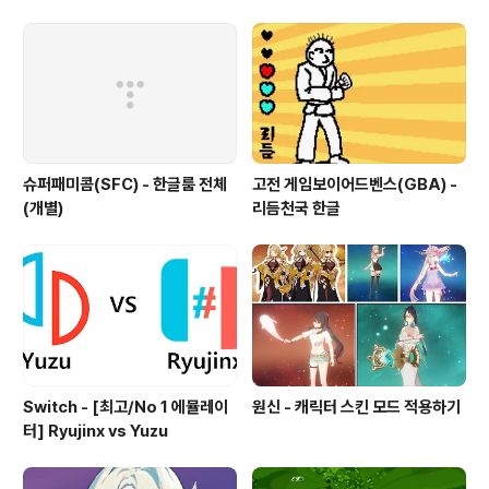
슈퍼패미콤(SFC) - 한글룸 전체
고전 게임보이어드벤스(GBA) -
(개별)
리듬천국 한글
Switch - [최고/No 1 에뮬레이
원신 - 캐릭터 스킨 모드 적용하기
터] Ryujinx vs Yuzu