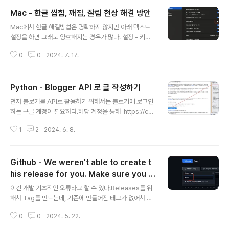
Mac - 한글 씹힘, 깨짐, 잘림 현상 해결 방안
글 내용
Mac에서 한글 해결방법은 명확하지 않지만 아래 텍스트
설정을 하면 그래도 양호해지는 경우가 많다. 설정 - 키보
드 그리고 중간에 있는 입력 소스의 편집을 누르면 아래와
0
0
2024. 7. 17.
같이 문자 관련 정보가 나온다. 가장 기본적으로 맞춤법을
해제해보고 이후 나머지들도 해결 여부에 따라서 시도해보
도록 하자.
Python - Blogger API 로 글 작성하기
글 내용
먼저 블로거를 API로 활용하기 위해서는 블로거에 로그인
하는 구글 계정이 필요하다.헤당 계정을 통해 https://co
nsole.cloud.google.com/ 으로 로그인하여 API 계정
1
2
2024. 6. 8.
이 생성할 수 있다.먼저 인증 부분을 해결해야 한다. 인증은
API 페이지를 이용한 간편 방법과아래는 클라우드 콘솔에
서 진행하는 정식 방법으로 가능하다.먼저 API 페이지에서
Github - We weren't able to create t
진행하는 방법으로 블로거 API를 위한 간편 설정 부분이
다.Blogger API 페이지에서 인증 생성1. Oauth 를 이용
his release for you. Make sure you h
글 내용
한 방법Blogger API: API 사용 | Google for Devel
ave a valid tag.
이건 개발 기초적인 오류라고 할 수 있다.Releases를 위
opers위 링크에 접속하면, 요청 승인 및 애플리케이션 식
해서 Tag를 만드는데, 기존에 만들어진 태그가 없어서 나
별 페이지가 열리는데, 여기에서 블로거용 Oauth의 발급
타나는 오류라고 할 수 있다.We weren't able to creat
과 요청 승인을 바로 진행할 ..
0
0
2024. 5. 22.
e this release for you. Make sure you have a val
id tag.오류 내용은 간단한데, Choose a tag 내에서 아