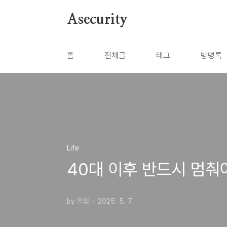
본문 바로가기
Asecurity
홈
전체글
태그
방명록
Life
40대 이후 반드시 멈춰
by 올엠
2025. 5. 7.