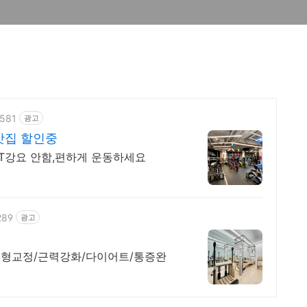
1581
광고
맛집 할인중
 PT강요 안함,편하게 운동하세요
289
광고
체형교정/근력강화/다이어트/통증완