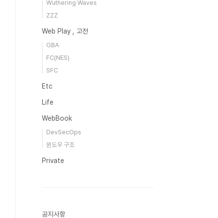
Wuthering Waves
ZZZ
Web Play , 고전
GBA
FC(NES)
SFC
Etc
Life
WebBook
DevSecOps
윈도우 구조
Private
공지사항