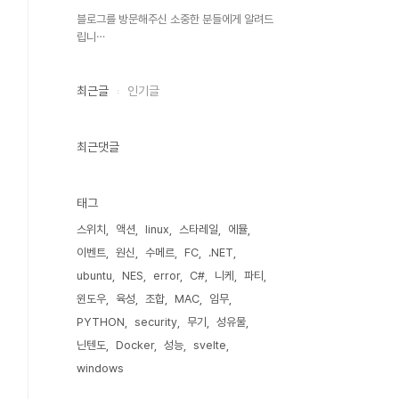
블로그를 방문해주신 소중한 분들에게 알려드
립니⋯
최근글
인기글
최근댓글
태그
스위치
액션
linux
스타레일
에뮬
이벤트
원신
수메르
FC
.NET
ubuntu
NES
error
C#
니케
파티
윈도우
육성
조합
MAC
임무
PYTHON
security
무기
성유물
닌텐도
Docker
성능
svelte
windows