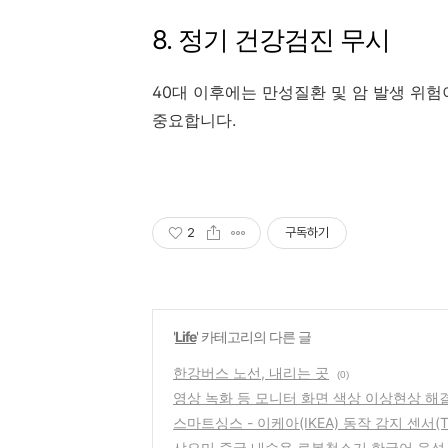
8. 정기 건강검진 무시
40대 이후에는 만성질환 및 암 발생 위
중요합니다.
2
구독하기
'
Life
' 카테고리의 다른 글
한강버스 노선, 내리는 곳
(0)
영상 녹화 등 모니터 화면 색상 이상현상 해결
스마트싱스 - 이케아(IKEA) 동작 감지 센서(T
샤오미 중국 내수용 로봇청소기 한국어 음성