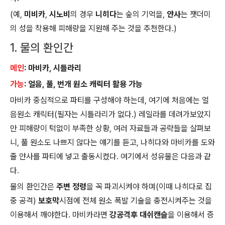
(예,
미비카
,
시노비
의 경우
니히다
는 숲의 기억을,
얀사
는 잿더미
의 성을 착용해 피해량을 지원해 주는 것을 추천한다.)
1. 물의 환인간
메인
: 마비카, 시틀라리
가능
: 얼음, 풀, 번개 원소 캐릭터 활용 가능
마비카 중심적으로 파티를 구성해야 하는데, 여기에 처음에는 얼
음원소 캐릭터(필자는 시틀라리가 없다.) 레일라를 데려가보았지
만 피해량이 턱없이 부족한 상황, 여러 자료들과 공략들을 살펴보
니, 풀 원소도 나쁘지 않다는 얘기를 듣고, 나히다와 마비카를 도와
줄 얀사를 파티에 넣고 출동시켰다. 여기에서 성유물은 다음과 같
다.
물의 환인간은
주변 정령
을 꼭 파괴시켜야 하며(이때 나히다로 집
중 공격)
보호막
시점에 전체 원소 폭발 기술을 충전시켜주는 것을
이용해서 깨야한다. 마비카라면
강공격후 대쉬캔슬
을 이용해서 증