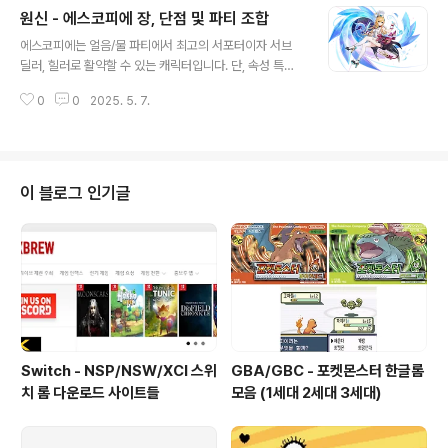
원신 - 에스코피에 장, 단점 및 파티 조합
인 물, 얼음 원소 피해시 일반 공격 피해가 기본의 110%/1
글 내용
20%/170%만큼 증가하고, 원소폭발 피해가 기본의 10
에스코피에는 얼음/물 파티에서 최고의 서포터이자 서브
5%/115%/160%만큼 증가 한다는 것입니다.(레벨 특성
딜러, 힐러로 활약할 수 있는 캐릭터입니다. 단, 속성 특화
흐르는 정적)스커크 주요 기술 10레벨스커크는 원소 전투
와 별자리 의존성이 뚜렷해, 팀 구성과 투자 방향에 따라 평
를 사용하면 일반 공격이 변경되는 구조를 가지고 있습니
0
0
2025. 5. 7.
가가 갈릴 수 있습니다. 동결 파티나 스커크 중심의 세팅을
다. 그리고 뱀의 계략을 소모하여 전투를 진행하게 됩니다.
목표로 한다면 매우 추천할 만한 캐릭터입니다.가장 큰 특
원소 전투 스킬을 사용하면 ..
징은 얼음, 물 원소 파티로만 구성시 최대 얼음, 물 원소 저
항 55% 감소 입니다.에스코피에 주요 기술 10레벨원소
스킬 피해: 90.7% 공격력 기반 대미지파르페 피해: 21
이 블로그 인기글
6%, 지속 시간 20초, 쿨타임 15초원소 폭발 피해: 106
7% 공격력 기반 대미지즉시 회복(309.7%+2373), 9초
간 24% 공격력 추가 회복장점강력한 서포트 능력에스코
피에는 얼음 원소 팀의 핵심 서포터로, 32% 데미지 버프
와 최대 55..
Switch - NSP/NSW/XCI 스위
GBA/GBC - 포켓몬스터 한글롬
치 롬 다운로드 사이트들
모음 (1세대 2세대 3세대)