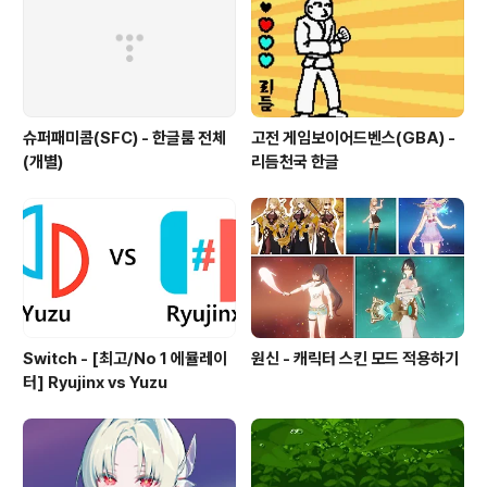
슈퍼패미콤(SFC) - 한글룸 전체
고전 게임보이어드벤스(GBA) -
(개별)
리듬천국 한글
Switch - [최고/No 1 에뮬레이
원신 - 캐릭터 스킨 모드 적용하기
터] Ryujinx vs Yuzu