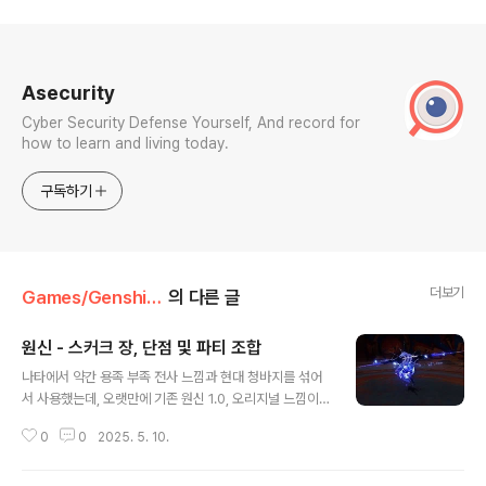
로그 정보
Asecurity
Cyber Security Defense Yourself, And record for
how to learn and living today.
구독하기
더보기
Games/Genshin Impact
의 다른 글
원신 - 스커크 장, 단점 및 파티 조합
글 내용
나타에서 약간 용족 부족 전사 느낌과 현대 청바지를 섞어
서 사용했는데, 오랫만에 기존 원신 1.0, 오리지널 느낌이
나는 캐릭터 같습니다.그만큼 불의 신 마비카 못지 않게 관
0
0
2025. 5. 10.
심이 있고 기대되는 캐릭터가 스커크일 것으로 필자는 생
각하고 있습니다. 앞서 에스코피에가 먼저 나오면서 스커
크의 등장을 더욱 기다리게 되는데,스커크의 가장 큰 특징