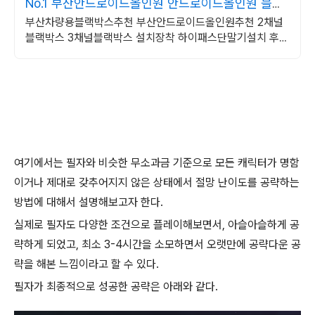
No.1 부산안드로이드올인원 안드로이드올인원 블랙
박스전문
부산차량용블랙박스추천 부산안드로이드올인원추천 2채널
블랙박스 3채널블랙박스 설치장착 하이패스단말기설치 후방
카메라 전방카메라 4채널블랙박스추천 5채널블랙박스 전문
장착점
여기에서는 필자와 비슷한 무소과금 기준으로 모든 캐릭터가 명함
이거나 제대로 갖추어지지 않은 상태에서 절망 난이도를 공략하는
방법에 대해서 설명해보고자 한다.
실제로 필자도 다양한 조건으로 플레이해보면서, 아슬아슬하게 공
략하게 되었고, 최소 3-4시간을 소모하면서 오랫만에 공략다운 공
략을 해본 느낌이라고 할 수 있다.
필자가 최종적으로 성공한 공략은 아래와 같다.