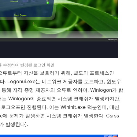
dll 를 수정하여 변경된 로그인 화면
 오류로부터 자신을 보호하기 위해
,
별도의 프로세스인
한다
. Logonui.exe
는 네트워크 제공자를 로드하고
,
윈도우
 통해 자격 증명 제공자의 오류로 인하여
, Winlogon
가 함
서는
Winlogon
이 종료되면 시스템 크래쉬가 발생하지만
,
 로그오프만 진행된다
.
이는
Wininit.exe
덕분인데
,
대신
xe
에 문제가 발생하면 시스템 크래쉬가 발생한다
. Csrss
가 발생한다
).