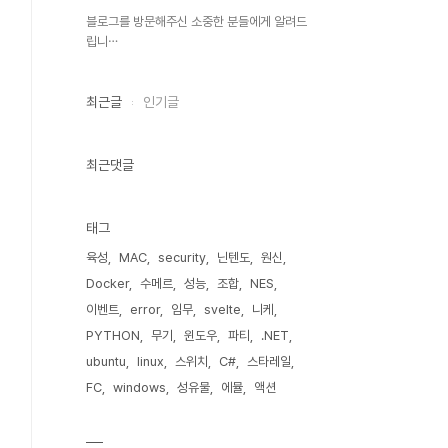
블로그를 방문해주신 소중한 분들에게 알려드
립니⋯
최근글
인기글
최근댓글
태그
육성
MAC
security
닌텐도
원신
Docker
수메르
성능
조합
NES
이벤트
error
임무
svelte
니케
PYTHON
무기
윈도우
파티
.NET
ubuntu
linux
스위치
C#
스타레일
FC
windows
성유물
에뮬
액션