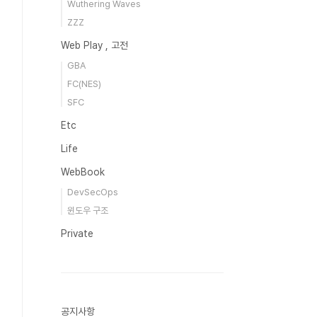
Wuthering Waves
ZZZ
Web Play , 고전
GBA
FC(NES)
SFC
Etc
Life
WebBook
DevSecOps
윈도우 구조
Private
공지사항