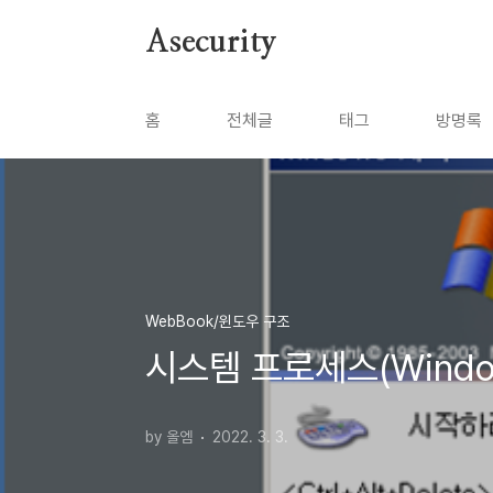
본문 바로가기
Asecurity
홈
전체글
태그
방명록
WebBook/윈도우 구조
시스템 프로세스(Windows
by 올엠
2022. 3. 3.