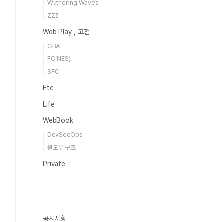
Wuthering Waves
ZZZ
Web Play , 고전
GBA
FC(NES)
SFC
Etc
Life
WebBook
DevSecOps
윈도우 구조
Private
공지사항