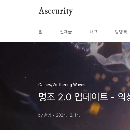
본문 바로가기
Asecurity
홈
전체글
태그
방명록
Games/Wuthering Waves
명조 2.0 업데이트 - 
by 올엠
2024. 12. 14.