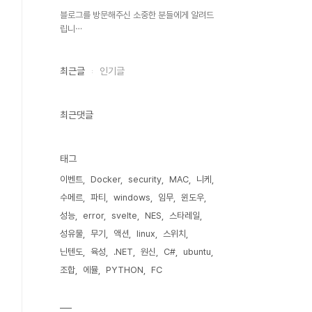
블로그를 방문해주신 소중한 분들에게 알려드
립니⋯
최근글
인기글
최근댓글
태그
이벤트
Docker
security
MAC
니케
수메르
파티
windows
임무
윈도우
성능
error
svelte
NES
스타레일
성유물
무기
액션
linux
스위치
닌텐도
육성
.NET
원신
C#
ubuntu
조합
에뮬
PYTHON
FC