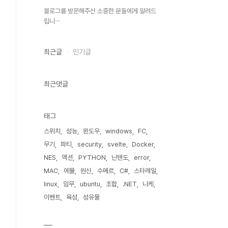
블로그를 방문해주신 소중한 분들에게 알려드
립니⋯
최근글
인기글
최근댓글
태그
스위치
성능
윈도우
windows
FC
무기
파티
security
svelte
Docker
NES
액션
PYTHON
닌텐도
error
MAC
에뮬
원신
수메르
C#
스타레일
linux
임무
ubuntu
조합
.NET
니케
이벤트
육성
성유물