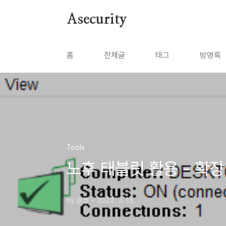
본문 바로가기
Asecurity
홈
전체글
태그
방명록
Tools
노후 태블릿 활용 - 확
by 올엠
2022. 3. 15.