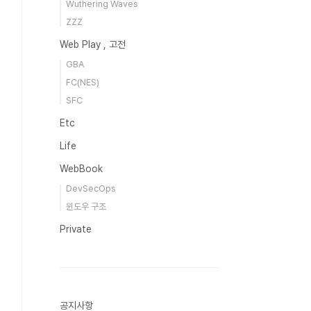
Wuthering Waves
ZZZ
Web Play , 고전
GBA
FC(NES)
SFC
Etc
Life
WebBook
DevSecOps
윈도우 구조
Private
공지사항